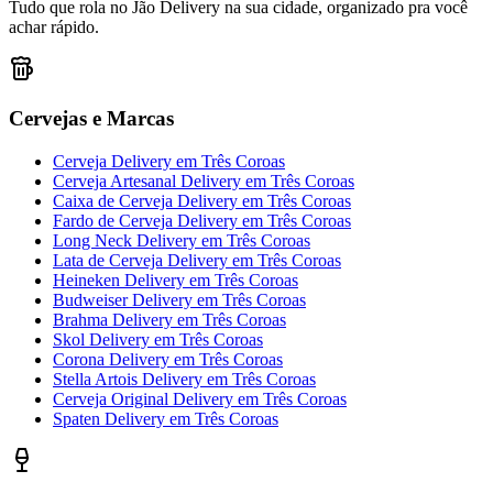
Tudo que rola no Jão Delivery na sua cidade, organizado pra você
achar rápido.
Cervejas e Marcas
Cerveja Delivery
em
Três Coroas
Cerveja Artesanal Delivery
em
Três Coroas
Caixa de Cerveja Delivery
em
Três Coroas
Fardo de Cerveja Delivery
em
Três Coroas
Long Neck Delivery
em
Três Coroas
Lata de Cerveja Delivery
em
Três Coroas
Heineken Delivery
em
Três Coroas
Budweiser Delivery
em
Três Coroas
Brahma Delivery
em
Três Coroas
Skol Delivery
em
Três Coroas
Corona Delivery
em
Três Coroas
Stella Artois Delivery
em
Três Coroas
Cerveja Original Delivery
em
Três Coroas
Spaten Delivery
em
Três Coroas