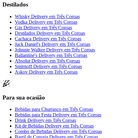
Destilados
Whisky Delivery
em
Três Coroas
Vodka Delivery
em
Três Coroas
Gin Delivery
em
Três Coroas
Destilados Delivery
em
Três Coroas
Cachaça Delivery
em
Três Coroas
Jack Daniel's Delivery
em
Três Coroas
Johnnie Walker Delivery
em
Três Coroas
Ballantine's Delivery
em
Três Coroas
Absolut Delivery
em
Três Coroas
Smirnoff Delivery
em
Três Coroas
Askov Delivery
em
Três Coroas
Para sua ocasião
Bebidas para Churrasco
em
Três Coroas
Bebidas para Festa Delivery
em
Três Coroas
Drink Delivery
em
Três Coroas
Kit de Bebidas Delivery
em
Três Coroas
Combo de Bebidas Delivery
em
Três Coroas
Barril de Cerveja Delivery
em
Três Coroas