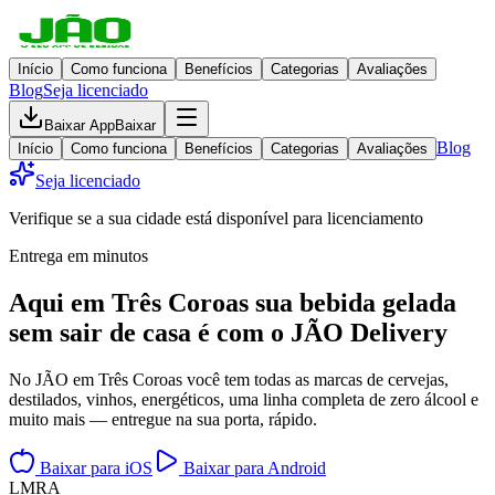
Início
Como funciona
Benefícios
Categorias
Avaliações
Blog
Seja licenciado
Baixar App
Baixar
Blog
Início
Como funciona
Benefícios
Categorias
Avaliações
Seja licenciado
Verifique se a sua cidade está disponível para licenciamento
Entrega em minutos
Aqui em
Três Coroas
sua bebida gelada
sem sair de casa
é com o JÃO Delivery
No JÃO em Três Coroas você tem todas as marcas de cervejas,
destilados, vinhos, energéticos, uma linha completa de zero álcool e
muito mais — entregue na sua porta, rápido.
Baixar para iOS
Baixar para Android
L
M
R
A