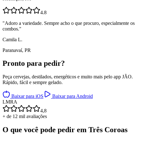
4.8
"
Adoro a variedade. Sempre acho o que procuro, especialmente os
combos.
"
Camila L.
Paranavaí, PR
Pronto para
pedir?
Peça cervejas, destilados, energéticos e muito mais pelo app JÃO.
Rápido, fácil e sempre gelado.
Baixar para iOS
Baixar para Android
L
M
R
A
4,8
+ de 12 mil avaliações
O que você pode pedir em
Três Coroas