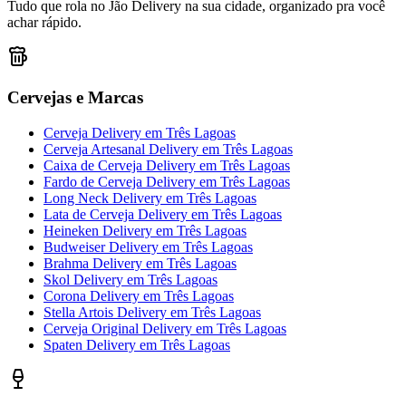
Tudo que rola no Jão Delivery na sua cidade, organizado pra você
achar rápido.
Cervejas e Marcas
Cerveja Delivery
em
Três Lagoas
Cerveja Artesanal Delivery
em
Três Lagoas
Caixa de Cerveja Delivery
em
Três Lagoas
Fardo de Cerveja Delivery
em
Três Lagoas
Long Neck Delivery
em
Três Lagoas
Lata de Cerveja Delivery
em
Três Lagoas
Heineken Delivery
em
Três Lagoas
Budweiser Delivery
em
Três Lagoas
Brahma Delivery
em
Três Lagoas
Skol Delivery
em
Três Lagoas
Corona Delivery
em
Três Lagoas
Stella Artois Delivery
em
Três Lagoas
Cerveja Original Delivery
em
Três Lagoas
Spaten Delivery
em
Três Lagoas