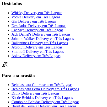
Destilados
Whisky Delivery
em
Três Lagoas
Vodka Delivery
em
Três Lagoas
Gin Delivery
em
Três Lagoas
Destilados Delivery
em
Três Lagoas
Cachaça Delivery
em
Três Lagoas
Jack Daniel's Delivery
em
Três Lagoas
Johnnie Walker Delivery
em
Três Lagoas
Ballantine's Delivery
em
Três Lagoas
Absolut Delivery
em
Três Lagoas
Smirnoff Delivery
em
Três Lagoas
Askov Delivery
em
Três Lagoas
Para sua ocasião
Bebidas para Churrasco
em
Três Lagoas
Bebidas para Festa Delivery
em
Três Lagoas
Drink Delivery
em
Três Lagoas
Kit de Bebidas Delivery
em
Três Lagoas
Combo de Bebidas Delivery
em
Três Lagoas
Barril de Cerveja Delivery
em
Três Lagoas