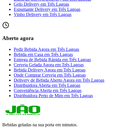
Gelo Delivery
em
Três Lagoas
Espumante Delivery
em
Três Lagoas
Vinho Delivery
em
Três Lagoas
Aberto agora
Pedir Bebida Agora
em
Três Lagoas
Bebida em Casa
em
Três Lagoas
Entrega de Bebida Rápida
em
Três Lagoas
Cerveja Gelada Agora
em
Três Lagoas
Bebida Delivery Agora
em
Três Lagoas
Onde Comprar Cerveja
em
Três Lagoas
Delivery de Bebida Aberto Agora
em
Três Lagoas
Distribuidora Aberta
em
Três Lagoas
Conveniência Aberta
em
Três Lagoas
Distribuidora Perto de Mim
em
Três Lagoas
Bebidas geladas na sua porta em minutos.