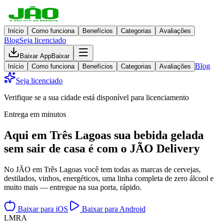
Início
Como funciona
Benefícios
Categorias
Avaliações
Blog
Seja licenciado
Baixar App
Baixar
Blog
Início
Como funciona
Benefícios
Categorias
Avaliações
Seja licenciado
Verifique se a sua cidade está disponível para licenciamento
Entrega em minutos
Aqui em
Três Lagoas
sua bebida gelada
sem sair de casa
é com o JÃO Delivery
No JÃO em Três Lagoas você tem todas as marcas de cervejas,
destilados, vinhos, energéticos, uma linha completa de zero álcool e
muito mais — entregue na sua porta, rápido.
Baixar para iOS
Baixar para Android
L
M
R
A