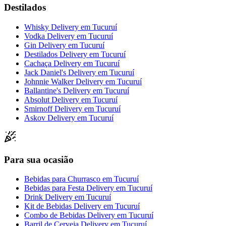
Destilados
Whisky Delivery
em
Tucuruí
Vodka Delivery
em
Tucuruí
Gin Delivery
em
Tucuruí
Destilados Delivery
em
Tucuruí
Cachaça Delivery
em
Tucuruí
Jack Daniel's Delivery
em
Tucuruí
Johnnie Walker Delivery
em
Tucuruí
Ballantine's Delivery
em
Tucuruí
Absolut Delivery
em
Tucuruí
Smirnoff Delivery
em
Tucuruí
Askov Delivery
em
Tucuruí
Para sua ocasião
Bebidas para Churrasco
em
Tucuruí
Bebidas para Festa Delivery
em
Tucuruí
Drink Delivery
em
Tucuruí
Kit de Bebidas Delivery
em
Tucuruí
Combo de Bebidas Delivery
em
Tucuruí
Barril de Cerveja Delivery
em
Tucuruí