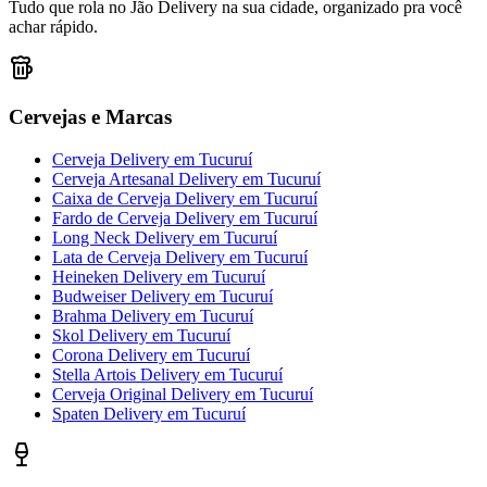
Tudo que rola no Jão Delivery na sua cidade, organizado pra você
achar rápido.
Cervejas e Marcas
Cerveja Delivery
em
Tucuruí
Cerveja Artesanal Delivery
em
Tucuruí
Caixa de Cerveja Delivery
em
Tucuruí
Fardo de Cerveja Delivery
em
Tucuruí
Long Neck Delivery
em
Tucuruí
Lata de Cerveja Delivery
em
Tucuruí
Heineken Delivery
em
Tucuruí
Budweiser Delivery
em
Tucuruí
Brahma Delivery
em
Tucuruí
Skol Delivery
em
Tucuruí
Corona Delivery
em
Tucuruí
Stella Artois Delivery
em
Tucuruí
Cerveja Original Delivery
em
Tucuruí
Spaten Delivery
em
Tucuruí