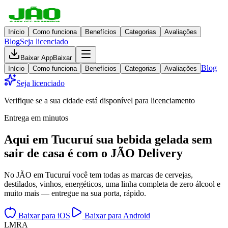
Início
Como funciona
Benefícios
Categorias
Avaliações
Blog
Seja licenciado
Baixar App
Baixar
Blog
Início
Como funciona
Benefícios
Categorias
Avaliações
Seja licenciado
Verifique se a sua cidade está disponível para licenciamento
Entrega em minutos
Aqui em
Tucuruí
sua bebida gelada
sem
sair de casa
é com o JÃO Delivery
No JÃO em Tucuruí você tem todas as marcas de cervejas,
destilados, vinhos, energéticos, uma linha completa de zero álcool e
muito mais — entregue na sua porta, rápido.
Baixar para iOS
Baixar para Android
L
M
R
A