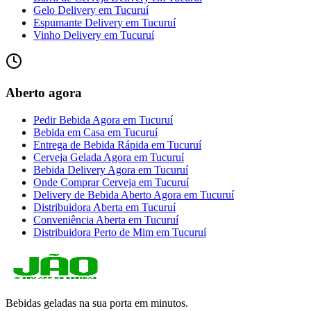
Gelo Delivery
em
Tucuruí
Espumante Delivery
em
Tucuruí
Vinho Delivery
em
Tucuruí
Aberto agora
Pedir Bebida Agora
em
Tucuruí
Bebida em Casa
em
Tucuruí
Entrega de Bebida Rápida
em
Tucuruí
Cerveja Gelada Agora
em
Tucuruí
Bebida Delivery Agora
em
Tucuruí
Onde Comprar Cerveja
em
Tucuruí
Delivery de Bebida Aberto Agora
em
Tucuruí
Distribuidora Aberta
em
Tucuruí
Conveniência Aberta
em
Tucuruí
Distribuidora Perto de Mim
em
Tucuruí
Bebidas geladas na sua porta em minutos.