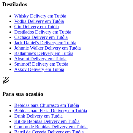
Destilados
Whisky Delivery
em
Tutóia
Vodka Delivery
em
Tutóia
Gin Delivery
em
Tutóia
Destilados Delivery
em
Tutóia
Cachaça Delivery
em
Tutóia
Jack Daniel's Delivery
em
Tutóia
Johnnie Walker Delivery
em
Tutóia
Ballantine's Delivery
em
Tutóia
Absolut Delivery
em
Tutóia
Smirnoff Delivery
em
Tutóia
Askov Delivery
em
Tutóia
Para sua ocasião
Bebidas para Churrasco
em
Tutóia
Bebidas para Festa Delivery
em
Tutóia
Drink Delivery
em
Tutóia
Kit de Bebidas Delivery
em
Tutóia
Combo de Bebidas Delivery
em
Tutóia
Barril de Cerveja Delivery
em
Tutóia