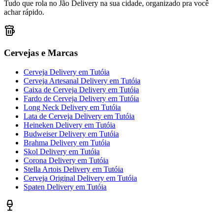
Tudo que rola no Jão Delivery na sua cidade, organizado pra você
achar rápido.
Cervejas e Marcas
Cerveja Delivery
em
Tutóia
Cerveja Artesanal Delivery
em
Tutóia
Caixa de Cerveja Delivery
em
Tutóia
Fardo de Cerveja Delivery
em
Tutóia
Long Neck Delivery
em
Tutóia
Lata de Cerveja Delivery
em
Tutóia
Heineken Delivery
em
Tutóia
Budweiser Delivery
em
Tutóia
Brahma Delivery
em
Tutóia
Skol Delivery
em
Tutóia
Corona Delivery
em
Tutóia
Stella Artois Delivery
em
Tutóia
Cerveja Original Delivery
em
Tutóia
Spaten Delivery
em
Tutóia