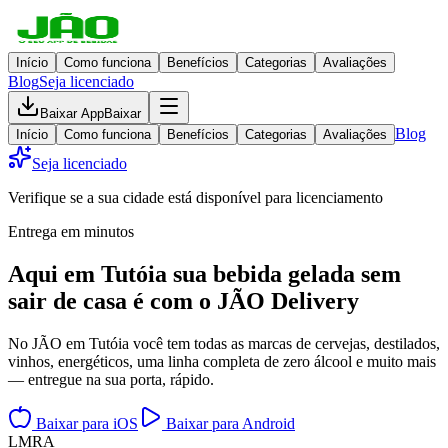
Início
Como funciona
Benefícios
Categorias
Avaliações
Blog
Seja licenciado
Baixar App
Baixar
Blog
Início
Como funciona
Benefícios
Categorias
Avaliações
Seja licenciado
Verifique se a sua cidade está disponível para licenciamento
Entrega em minutos
Aqui em
Tutóia
sua bebida gelada
sem
sair de casa
é com o JÃO Delivery
No JÃO em Tutóia você tem todas as marcas de cervejas, destilados,
vinhos, energéticos, uma linha completa de zero álcool e muito mais
— entregue na sua porta, rápido.
Baixar para iOS
Baixar para Android
L
M
R
A