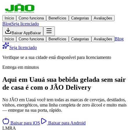
Início
Como funciona
Benefícios
Categorias
Avaliações
Blog
Seja licenciado
Baixar App
Baixar
Blog
Início
Como funciona
Benefícios
Categorias
Avaliações
Seja licenciado
Verifique se a sua cidade está disponível para licenciamento
Entrega em minutos
Aqui em
Uauá
sua bebida gelada
sem sair
de casa
é com o JÃO Delivery
No JÃO em Uauá você tem todas as marcas de cervejas, destilados,
vinhos, energéticos, uma linha completa de zero álcool e muito mais
— entregue na sua porta, rápido.
Baixar para iOS
Baixar para Android
L
M
R
A