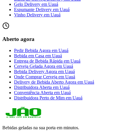
Gelo Delivery
em
Uauá
Espumante Delivery
em
Uauá
Vinho Delivery
em
Uauá
Aberto agora
Pedir Bebida Agora
em
Uauá
Bebida em Casa
em
Uauá
Entrega de Bebida Rápida
em
Uauá
Cerveja Gelada Agora
em
Uauá
Bebida Delivery Agora
em
Uauá
Onde Comprar Cerveja
em
Uauá
Delivery de Bebida Aberto Agora
em
Uauá
Distribuidora Aberta
em
Uauá
Conveniência Aberta
em
Uauá
Distribuidora Perto de Mim
em
Uauá
Bebidas geladas na sua porta em minutos.