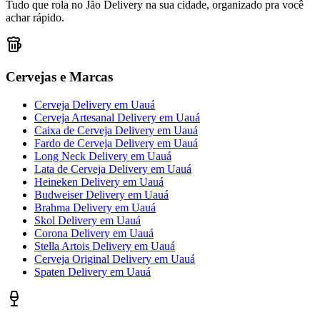
Tudo que rola no Jão Delivery na sua cidade, organizado pra você
achar rápido.
Cervejas e Marcas
Cerveja Delivery
em
Uauá
Cerveja Artesanal Delivery
em
Uauá
Caixa de Cerveja Delivery
em
Uauá
Fardo de Cerveja Delivery
em
Uauá
Long Neck Delivery
em
Uauá
Lata de Cerveja Delivery
em
Uauá
Heineken Delivery
em
Uauá
Budweiser Delivery
em
Uauá
Brahma Delivery
em
Uauá
Skol Delivery
em
Uauá
Corona Delivery
em
Uauá
Stella Artois Delivery
em
Uauá
Cerveja Original Delivery
em
Uauá
Spaten Delivery
em
Uauá