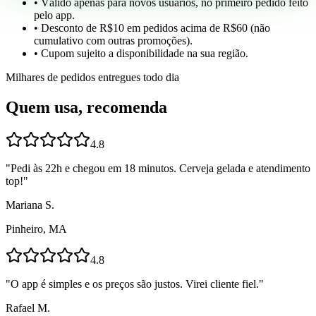
• Válido apenas para novos usuários, no primeiro pedido feito
pelo app.
• Desconto de R$10 em pedidos acima de R$60 (não
cumulativo com outras promoções).
• Cupom sujeito a disponibilidade na sua região.
Milhares de pedidos entregues todo dia
Quem usa, recomenda
4.8
"
Pedi às 22h e chegou em 18 minutos. Cerveja gelada e atendimento
top!
"
Mariana S.
Pinheiro, MA
4.8
"
O app é simples e os preços são justos. Virei cliente fiel.
"
Rafael M.