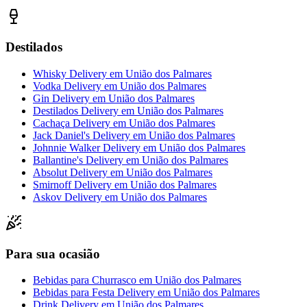
Destilados
Whisky Delivery
em
União dos Palmares
Vodka Delivery
em
União dos Palmares
Gin Delivery
em
União dos Palmares
Destilados Delivery
em
União dos Palmares
Cachaça Delivery
em
União dos Palmares
Jack Daniel's Delivery
em
União dos Palmares
Johnnie Walker Delivery
em
União dos Palmares
Ballantine's Delivery
em
União dos Palmares
Absolut Delivery
em
União dos Palmares
Smirnoff Delivery
em
União dos Palmares
Askov Delivery
em
União dos Palmares
Para sua ocasião
Bebidas para Churrasco
em
União dos Palmares
Bebidas para Festa Delivery
em
União dos Palmares
Drink Delivery
em
União dos Palmares