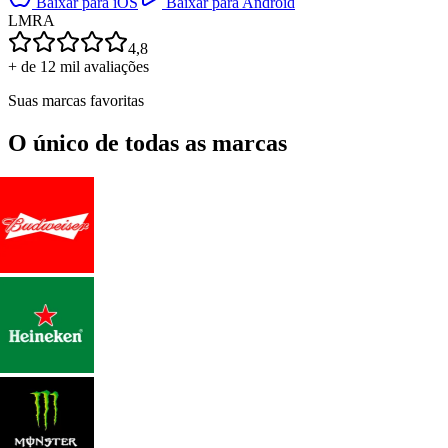
Baixar para iOS
Baixar para Android
L
M
R
A
4,8
+ de 12 mil avaliações
Suas marcas favoritas
O único de todas as marcas