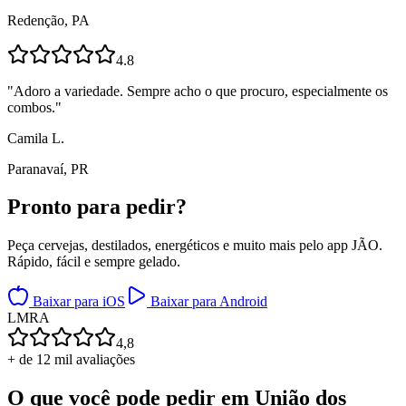
Redenção, PA
4.8
"
Adoro a variedade. Sempre acho o que procuro, especialmente os
combos.
"
Camila L.
Paranavaí, PR
Pronto para
pedir?
Peça cervejas, destilados, energéticos e muito mais pelo app JÃO.
Rápido, fácil e sempre gelado.
Baixar para iOS
Baixar para Android
L
M
R
A
4,8
+ de 12 mil avaliações
O que você pode pedir em
União dos