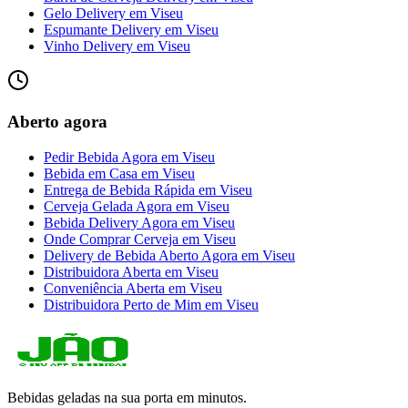
Gelo Delivery
em
Viseu
Espumante Delivery
em
Viseu
Vinho Delivery
em
Viseu
Aberto agora
Pedir Bebida Agora
em
Viseu
Bebida em Casa
em
Viseu
Entrega de Bebida Rápida
em
Viseu
Cerveja Gelada Agora
em
Viseu
Bebida Delivery Agora
em
Viseu
Onde Comprar Cerveja
em
Viseu
Delivery de Bebida Aberto Agora
em
Viseu
Distribuidora Aberta
em
Viseu
Conveniência Aberta
em
Viseu
Distribuidora Perto de Mim
em
Viseu
Bebidas geladas na sua porta em minutos.