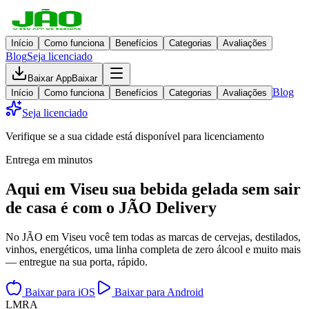
Início
Como funciona
Benefícios
Categorias
Avaliações
Blog
Seja licenciado
Baixar App
Baixar
Blog
Início
Como funciona
Benefícios
Categorias
Avaliações
Seja licenciado
Verifique se a sua cidade está disponível para licenciamento
Entrega em minutos
Aqui em
Viseu
sua bebida gelada
sem sair
de casa
é com o JÃO Delivery
No JÃO em Viseu você tem todas as marcas de cervejas, destilados,
vinhos, energéticos, uma linha completa de zero álcool e muito mais
— entregue na sua porta, rápido.
Baixar para iOS
Baixar para Android
L
M
R
A