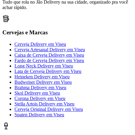
Tudo que rola no Jão Delivery na sua cidade, organizado pra você
achar rápido.
Cervejas e Marcas
Cerveja Delivery
em
Viseu
Cerveja Artesanal Delivery
em
Viseu
Caixa de Cerveja Delivery
em
Viseu
Fardo de Cerveja Delivery
em
Viseu
Long Neck Delivery
em
Viseu
Lata de Cerveja Delivery
em
Viseu
Heineken Delivery
em
Viseu
Budweiser Delivery
em
Viseu
Brahma Delivery
em
Viseu
Skol Delivery
em
Viseu
Corona Delivery
em
Viseu
Stella Artois Delivery
em
Viseu
Cerveja Original Delivery
em
Viseu
Spaten Delivery
em
Viseu