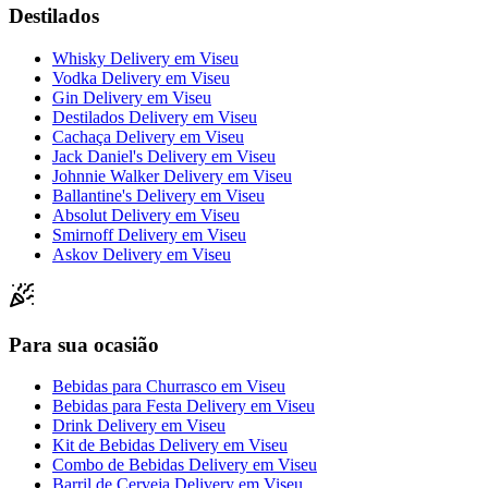
Destilados
Whisky Delivery
em
Viseu
Vodka Delivery
em
Viseu
Gin Delivery
em
Viseu
Destilados Delivery
em
Viseu
Cachaça Delivery
em
Viseu
Jack Daniel's Delivery
em
Viseu
Johnnie Walker Delivery
em
Viseu
Ballantine's Delivery
em
Viseu
Absolut Delivery
em
Viseu
Smirnoff Delivery
em
Viseu
Askov Delivery
em
Viseu
Para sua ocasião
Bebidas para Churrasco
em
Viseu
Bebidas para Festa Delivery
em
Viseu
Drink Delivery
em
Viseu
Kit de Bebidas Delivery
em
Viseu
Combo de Bebidas Delivery
em
Viseu
Barril de Cerveja Delivery
em
Viseu