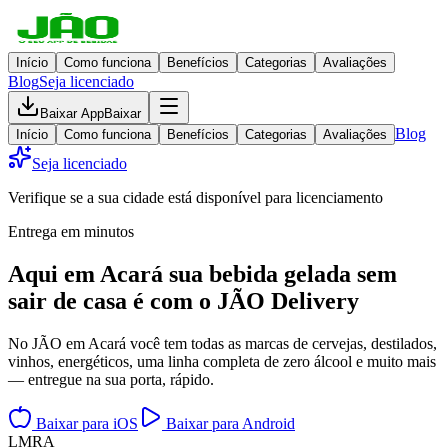
Início
Como funciona
Benefícios
Categorias
Avaliações
Blog
Seja licenciado
Baixar App
Baixar
Blog
Início
Como funciona
Benefícios
Categorias
Avaliações
Seja licenciado
Verifique se a sua cidade está disponível para licenciamento
Entrega em minutos
Aqui em
Acará
sua bebida gelada
sem
sair de casa
é com o JÃO Delivery
No JÃO em Acará você tem todas as marcas de cervejas, destilados,
vinhos, energéticos, uma linha completa de zero álcool e muito mais
— entregue na sua porta, rápido.
Baixar para iOS
Baixar para Android
L
M
R
A