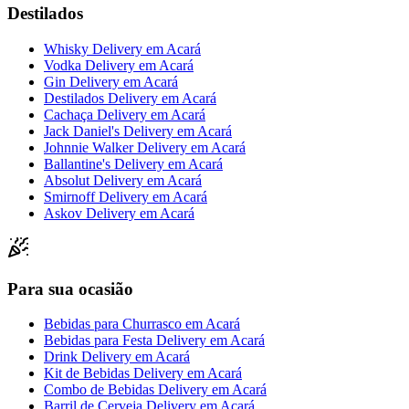
Destilados
Whisky Delivery
em
Acará
Vodka Delivery
em
Acará
Gin Delivery
em
Acará
Destilados Delivery
em
Acará
Cachaça Delivery
em
Acará
Jack Daniel's Delivery
em
Acará
Johnnie Walker Delivery
em
Acará
Ballantine's Delivery
em
Acará
Absolut Delivery
em
Acará
Smirnoff Delivery
em
Acará
Askov Delivery
em
Acará
Para sua ocasião
Bebidas para Churrasco
em
Acará
Bebidas para Festa Delivery
em
Acará
Drink Delivery
em
Acará
Kit de Bebidas Delivery
em
Acará
Combo de Bebidas Delivery
em
Acará
Barril de Cerveja Delivery
em
Acará