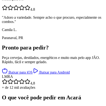
4.8
"
Adoro a variedade. Sempre acho o que procuro, especialmente os
combos.
"
Camila L.
Paranavaí, PR
Pronto para
pedir?
Peça cervejas, destilados, energéticos e muito mais pelo app JÃO.
Rápido, fácil e sempre gelado.
Baixar para iOS
Baixar para Android
L
M
R
A
4,8
+ de 12 mil avaliações
O que você pode pedir em
Acará