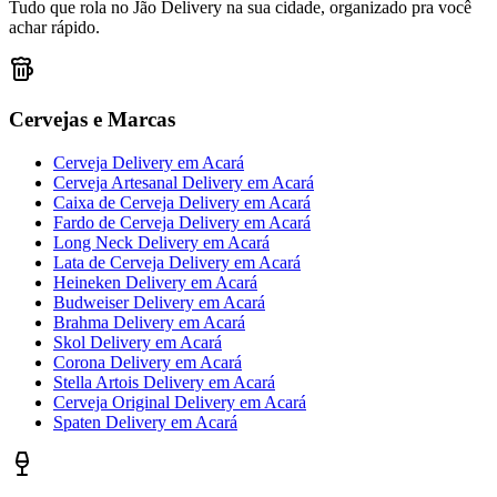
Tudo que rola no Jão Delivery na sua cidade, organizado pra você
achar rápido.
Cervejas e Marcas
Cerveja Delivery
em
Acará
Cerveja Artesanal Delivery
em
Acará
Caixa de Cerveja Delivery
em
Acará
Fardo de Cerveja Delivery
em
Acará
Long Neck Delivery
em
Acará
Lata de Cerveja Delivery
em
Acará
Heineken Delivery
em
Acará
Budweiser Delivery
em
Acará
Brahma Delivery
em
Acará
Skol Delivery
em
Acará
Corona Delivery
em
Acará
Stella Artois Delivery
em
Acará
Cerveja Original Delivery
em
Acará
Spaten Delivery
em
Acará