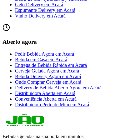
Gelo Delivery
em
Acará
Espumante Delivery
em
Acará
Vinho Delivery
em
Acará
Aberto agora
Pedir Bebida Agora
em
Acará
Bebida em Casa
em
Acará
Entrega de Bebida Rápida
em
Acará
Cerveja Gelada Agora
em
Acará
Bebida Delivery Agora
em
Acará
Onde Comprar Cerveja
em
Acará
Delivery de Bebida Aberto Agora
em
Acará
Distribuidora Aberta
em
Acará
Conveniência Aberta
em
Acará
Distribuidora Perto de Mim
em
Acará
Bebidas geladas na sua porta em minutos.