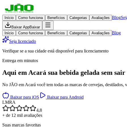
Blog
Sej
Início
Como funciona
Benefícios
Categorias
Avaliações
Baixar App
Baixar
Blog
Início
Como funciona
Benefícios
Categorias
Avaliações
Seja licenciado
Verifique se a sua cidade está disponível para licenciamento
Entrega em minutos
Aqui em
Acará
sua bebida gelada
sem sair
No JÃO em Acará você tem todas as marcas de cervejas, destilados, vi
Baixar para iOS
Baixar para Android
L
M
R
A
4,8
+ de 12 mil avaliações
Suas marcas favoritas