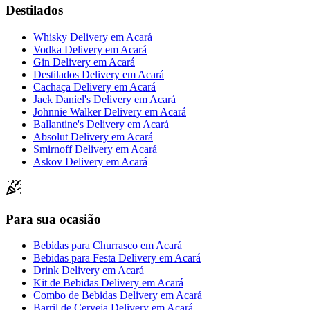
Destilados
Whisky Delivery
em
Acará
Vodka Delivery
em
Acará
Gin Delivery
em
Acará
Destilados Delivery
em
Acará
Cachaça Delivery
em
Acará
Jack Daniel's Delivery
em
Acará
Johnnie Walker Delivery
em
Acará
Ballantine's Delivery
em
Acará
Absolut Delivery
em
Acará
Smirnoff Delivery
em
Acará
Askov Delivery
em
Acará
Para sua ocasião
Bebidas para Churrasco
em
Acará
Bebidas para Festa Delivery
em
Acará
Drink Delivery
em
Acará
Kit de Bebidas Delivery
em
Acará
Combo de Bebidas Delivery
em
Acará
Barril de Cerveja Delivery
em
Acará