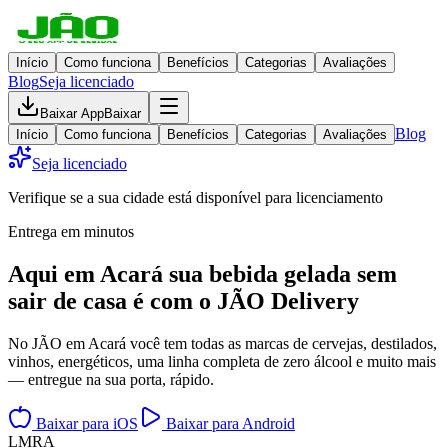
Início
Como funciona
Benefícios
Categorias
Avaliações
Blog
Seja licenciado
Baixar App
Baixar
Blog
Início
Como funciona
Benefícios
Categorias
Avaliações
Seja licenciado
Verifique se a sua cidade está disponível para licenciamento
Entrega em minutos
Aqui em
Acará
sua bebida gelada
sem
sair de casa
é com o JÃO Delivery
No JÃO em Acará você tem todas as marcas de cervejas, destilados,
vinhos, energéticos, uma linha completa de zero álcool e muito mais
— entregue na sua porta, rápido.
Baixar para iOS
Baixar para Android
L
M
R
A