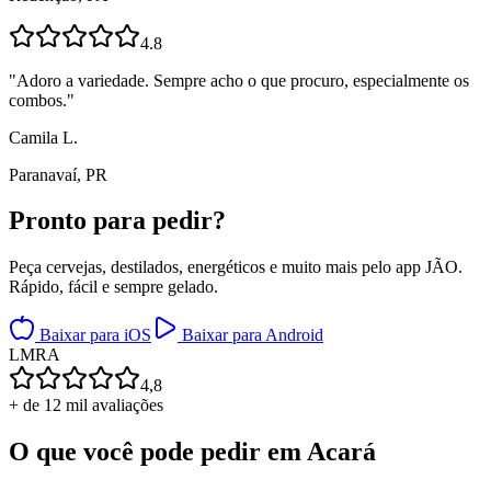
4.8
"
Adoro a variedade. Sempre acho o que procuro, especialmente os
combos.
"
Camila L.
Paranavaí, PR
Pronto para
pedir?
Peça cervejas, destilados, energéticos e muito mais pelo app JÃO.
Rápido, fácil e sempre gelado.
Baixar para iOS
Baixar para Android
L
M
R
A
4,8
+ de 12 mil avaliações
O que você pode pedir em
Acará