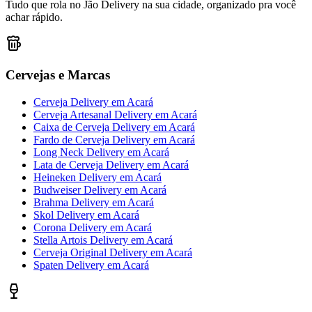
Tudo que rola no Jão Delivery na sua cidade, organizado pra você
achar rápido.
Cervejas e Marcas
Cerveja Delivery
em
Acará
Cerveja Artesanal Delivery
em
Acará
Caixa de Cerveja Delivery
em
Acará
Fardo de Cerveja Delivery
em
Acará
Long Neck Delivery
em
Acará
Lata de Cerveja Delivery
em
Acará
Heineken Delivery
em
Acará
Budweiser Delivery
em
Acará
Brahma Delivery
em
Acará
Skol Delivery
em
Acará
Corona Delivery
em
Acará
Stella Artois Delivery
em
Acará
Cerveja Original Delivery
em
Acará
Spaten Delivery
em
Acará