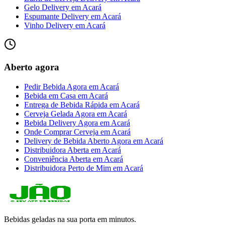
Gelo Delivery
em
Acará
Espumante Delivery
em
Acará
Vinho Delivery
em
Acará
Aberto agora
Pedir Bebida Agora
em
Acará
Bebida em Casa
em
Acará
Entrega de Bebida Rápida
em
Acará
Cerveja Gelada Agora
em
Acará
Bebida Delivery Agora
em
Acará
Onde Comprar Cerveja
em
Acará
Delivery de Bebida Aberto Agora
em
Acará
Distribuidora Aberta
em
Acará
Conveniência Aberta
em
Acará
Distribuidora Perto de Mim
em
Acará
Bebidas geladas na sua porta em minutos.