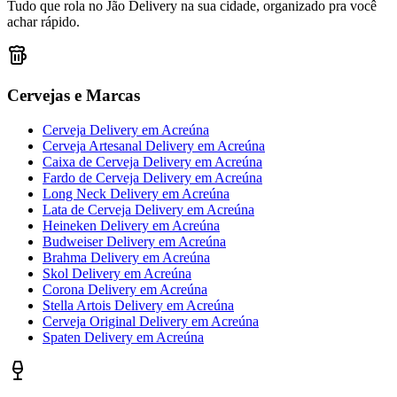
Tudo que rola no Jão Delivery na sua cidade, organizado pra você
achar rápido.
Cervejas e Marcas
Cerveja Delivery
em
Acreúna
Cerveja Artesanal Delivery
em
Acreúna
Caixa de Cerveja Delivery
em
Acreúna
Fardo de Cerveja Delivery
em
Acreúna
Long Neck Delivery
em
Acreúna
Lata de Cerveja Delivery
em
Acreúna
Heineken Delivery
em
Acreúna
Budweiser Delivery
em
Acreúna
Brahma Delivery
em
Acreúna
Skol Delivery
em
Acreúna
Corona Delivery
em
Acreúna
Stella Artois Delivery
em
Acreúna
Cerveja Original Delivery
em
Acreúna
Spaten Delivery
em
Acreúna