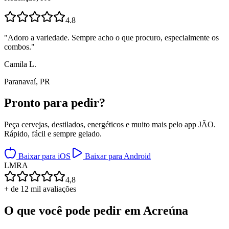
4.8
"
Adoro a variedade. Sempre acho o que procuro, especialmente os
combos.
"
Camila L.
Paranavaí, PR
Pronto para
pedir?
Peça cervejas, destilados, energéticos e muito mais pelo app JÃO.
Rápido, fácil e sempre gelado.
Baixar para iOS
Baixar para Android
L
M
R
A
4,8
+ de 12 mil avaliações
O que você pode pedir em
Acreúna