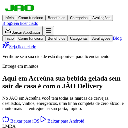
Início
Como funciona
Benefícios
Categorias
Avaliações
Blog
Seja licenciado
Baixar App
Baixar
Blog
Início
Como funciona
Benefícios
Categorias
Avaliações
Seja licenciado
Verifique se a sua cidade está disponível para licenciamento
Entrega em minutos
Aqui em
Acreúna
sua bebida gelada
sem
sair de casa
é com o JÃO Delivery
No JÃO em Acreúna você tem todas as marcas de cervejas,
destilados, vinhos, energéticos, uma linha completa de zero álcool e
muito mais — entregue na sua porta, rápido.
Baixar para iOS
Baixar para Android
L
M
R
A