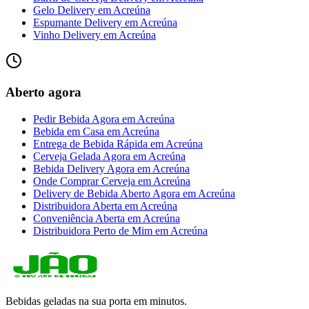
Gelo Delivery
em
Acreúna
Espumante Delivery
em
Acreúna
Vinho Delivery
em
Acreúna
Aberto agora
Pedir Bebida Agora
em
Acreúna
Bebida em Casa
em
Acreúna
Entrega de Bebida Rápida
em
Acreúna
Cerveja Gelada Agora
em
Acreúna
Bebida Delivery Agora
em
Acreúna
Onde Comprar Cerveja
em
Acreúna
Delivery de Bebida Aberto Agora
em
Acreúna
Distribuidora Aberta
em
Acreúna
Conveniência Aberta
em
Acreúna
Distribuidora Perto de Mim
em
Acreúna
Bebidas geladas na sua porta em minutos.