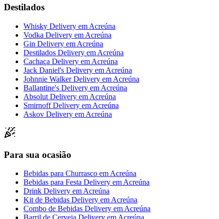
Destilados
Whisky Delivery
em
Acreúna
Vodka Delivery
em
Acreúna
Gin Delivery
em
Acreúna
Destilados Delivery
em
Acreúna
Cachaça Delivery
em
Acreúna
Jack Daniel's Delivery
em
Acreúna
Johnnie Walker Delivery
em
Acreúna
Ballantine's Delivery
em
Acreúna
Absolut Delivery
em
Acreúna
Smirnoff Delivery
em
Acreúna
Askov Delivery
em
Acreúna
Para sua ocasião
Bebidas para Churrasco
em
Acreúna
Bebidas para Festa Delivery
em
Acreúna
Drink Delivery
em
Acreúna
Kit de Bebidas Delivery
em
Acreúna
Combo de Bebidas Delivery
em
Acreúna
Barril de Cerveja Delivery
em
Acreúna