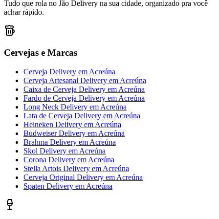
Tudo que rola no Jão Delivery na sua cidade, organizado pra você
achar rápido.
Cervejas e Marcas
Cerveja Delivery
em
Acreúna
Cerveja Artesanal Delivery
em
Acreúna
Caixa de Cerveja Delivery
em
Acreúna
Fardo de Cerveja Delivery
em
Acreúna
Long Neck Delivery
em
Acreúna
Lata de Cerveja Delivery
em
Acreúna
Heineken Delivery
em
Acreúna
Budweiser Delivery
em
Acreúna
Brahma Delivery
em
Acreúna
Skol Delivery
em
Acreúna
Corona Delivery
em
Acreúna
Stella Artois Delivery
em
Acreúna
Cerveja Original Delivery
em
Acreúna
Spaten Delivery
em
Acreúna