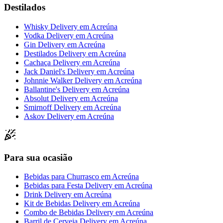
Destilados
Whisky Delivery
em
Acreúna
Vodka Delivery
em
Acreúna
Gin Delivery
em
Acreúna
Destilados Delivery
em
Acreúna
Cachaça Delivery
em
Acreúna
Jack Daniel's Delivery
em
Acreúna
Johnnie Walker Delivery
em
Acreúna
Ballantine's Delivery
em
Acreúna
Absolut Delivery
em
Acreúna
Smirnoff Delivery
em
Acreúna
Askov Delivery
em
Acreúna
Para sua ocasião
Bebidas para Churrasco
em
Acreúna
Bebidas para Festa Delivery
em
Acreúna
Drink Delivery
em
Acreúna
Kit de Bebidas Delivery
em
Acreúna
Combo de Bebidas Delivery
em
Acreúna
Barril de Cerveja Delivery
em
Acreúna