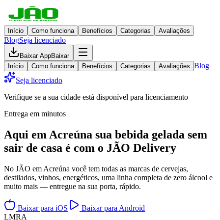
Início
Como funciona
Benefícios
Categorias
Avaliações
Blog
Seja licenciado
Baixar App
Baixar
Blog
Início
Como funciona
Benefícios
Categorias
Avaliações
Seja licenciado
Verifique se a sua cidade está disponível para licenciamento
Entrega em minutos
Aqui em
Acreúna
sua bebida gelada
sem
sair de casa
é com o JÃO Delivery
No JÃO em Acreúna você tem todas as marcas de cervejas,
destilados, vinhos, energéticos, uma linha completa de zero álcool e
muito mais — entregue na sua porta, rápido.
Baixar para iOS
Baixar para Android
L
M
R
A