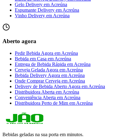
Gelo Delivery
em
Acreúna
Espumante Delivery
em
Acreúna
Vinho Delivery
em
Acreúna
Aberto agora
Pedir Bebida Agora
em
Acreúna
Bebida em Casa
em
Acreúna
Entrega de Bebida Rápida
em
Acreúna
Cerveja Gelada Agora
em
Acreúna
Bebida Delivery Agora
em
Acreúna
Onde Comprar Cerveja
em
Acreúna
Delivery de Bebida Aberto Agora
em
Acreúna
Distribuidora Aberta
em
Acreúna
Conveniência Aberta
em
Acreúna
Distribuidora Perto de Mim
em
Acreúna
Bebidas geladas na sua porta em minutos.