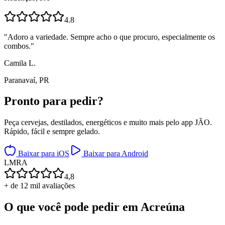
4.8
"
Adoro a variedade. Sempre acho o que procuro, especialmente os
combos.
"
Camila L.
Paranavaí, PR
Pronto para
pedir?
Peça cervejas, destilados, energéticos e muito mais pelo app JÃO.
Rápido, fácil e sempre gelado.
Baixar para iOS
Baixar para Android
L
M
R
A
4,8
+ de 12 mil avaliações
O que você pode pedir em
Acreúna