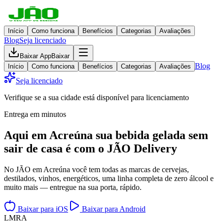
Início
Como funciona
Benefícios
Categorias
Avaliações
Blog
Seja licenciado
Baixar App
Baixar
Blog
Início
Como funciona
Benefícios
Categorias
Avaliações
Seja licenciado
Verifique se a sua cidade está disponível para licenciamento
Entrega em minutos
Aqui em
Acreúna
sua bebida gelada
sem
sair de casa
é com o JÃO Delivery
No JÃO em Acreúna você tem todas as marcas de cervejas,
destilados, vinhos, energéticos, uma linha completa de zero álcool e
muito mais — entregue na sua porta, rápido.
Baixar para iOS
Baixar para Android
L
M
R
A