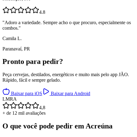
4.8
"
Adoro a variedade. Sempre acho o que procuro, especialmente os
combos.
"
Camila L.
Paranavaí, PR
Pronto para
pedir?
Peça cervejas, destilados, energéticos e muito mais pelo app JÃO.
Rápido, fácil e sempre gelado.
Baixar para iOS
Baixar para Android
L
M
R
A
4,8
+ de 12 mil avaliações
O que você pode pedir em
Acreúna