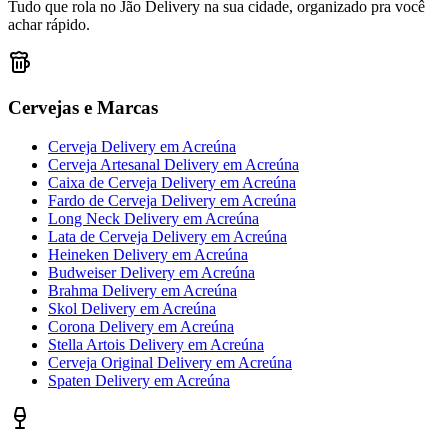
Tudo que rola no Jão Delivery na sua cidade, organizado pra você
achar rápido.
Cervejas e Marcas
Cerveja Delivery
em
Acreúna
Cerveja Artesanal Delivery
em
Acreúna
Caixa de Cerveja Delivery
em
Acreúna
Fardo de Cerveja Delivery
em
Acreúna
Long Neck Delivery
em
Acreúna
Lata de Cerveja Delivery
em
Acreúna
Heineken Delivery
em
Acreúna
Budweiser Delivery
em
Acreúna
Brahma Delivery
em
Acreúna
Skol Delivery
em
Acreúna
Corona Delivery
em
Acreúna
Stella Artois Delivery
em
Acreúna
Cerveja Original Delivery
em
Acreúna
Spaten Delivery
em
Acreúna