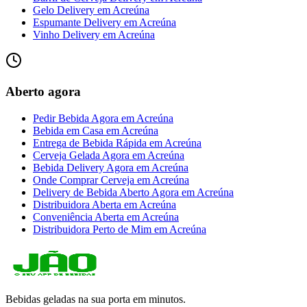
Gelo Delivery
em
Acreúna
Espumante Delivery
em
Acreúna
Vinho Delivery
em
Acreúna
Aberto agora
Pedir Bebida Agora
em
Acreúna
Bebida em Casa
em
Acreúna
Entrega de Bebida Rápida
em
Acreúna
Cerveja Gelada Agora
em
Acreúna
Bebida Delivery Agora
em
Acreúna
Onde Comprar Cerveja
em
Acreúna
Delivery de Bebida Aberto Agora
em
Acreúna
Distribuidora Aberta
em
Acreúna
Conveniência Aberta
em
Acreúna
Distribuidora Perto de Mim
em
Acreúna
Bebidas geladas na sua porta em minutos.