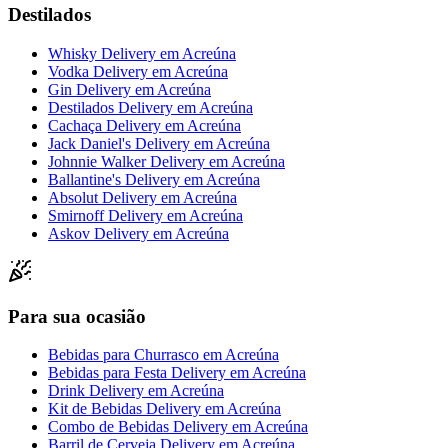
Destilados
Whisky Delivery
em
Acreúna
Vodka Delivery
em
Acreúna
Gin Delivery
em
Acreúna
Destilados Delivery
em
Acreúna
Cachaça Delivery
em
Acreúna
Jack Daniel's Delivery
em
Acreúna
Johnnie Walker Delivery
em
Acreúna
Ballantine's Delivery
em
Acreúna
Absolut Delivery
em
Acreúna
Smirnoff Delivery
em
Acreúna
Askov Delivery
em
Acreúna
Para sua ocasião
Bebidas para Churrasco
em
Acreúna
Bebidas para Festa Delivery
em
Acreúna
Drink Delivery
em
Acreúna
Kit de Bebidas Delivery
em
Acreúna
Combo de Bebidas Delivery
em
Acreúna
Barril de Cerveja Delivery
em
Acreúna