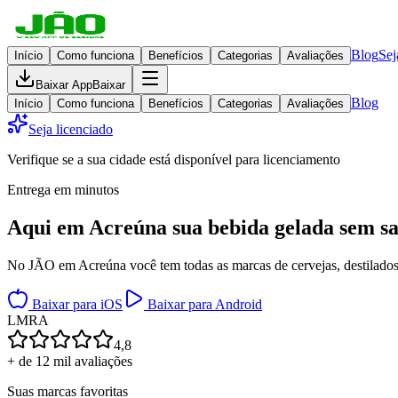
Blog
Sej
Início
Como funciona
Benefícios
Categorias
Avaliações
Baixar App
Baixar
Blog
Início
Como funciona
Benefícios
Categorias
Avaliações
Seja licenciado
Verifique se a sua cidade está disponível para licenciamento
Entrega em minutos
Aqui em
Acreúna
sua bebida gelada
sem sa
No JÃO em Acreúna você tem todas as marcas de cervejas, destilados, 
Baixar para iOS
Baixar para Android
L
M
R
A
4,8
+ de 12 mil avaliações
Suas marcas favoritas