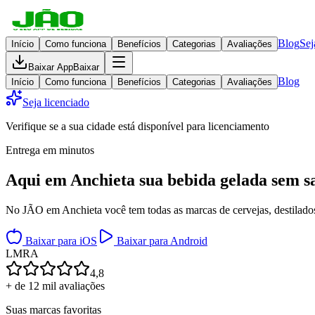
Blog
Sej
Início
Como funciona
Benefícios
Categorias
Avaliações
Baixar App
Baixar
Blog
Início
Como funciona
Benefícios
Categorias
Avaliações
Seja licenciado
Verifique se a sua cidade está disponível para licenciamento
Entrega em minutos
Aqui em
Anchieta
sua bebida gelada
sem sa
No JÃO em Anchieta você tem todas as marcas de cervejas, destilados,
Baixar para iOS
Baixar para Android
L
M
R
A
4,8
+ de 12 mil avaliações
Suas marcas favoritas