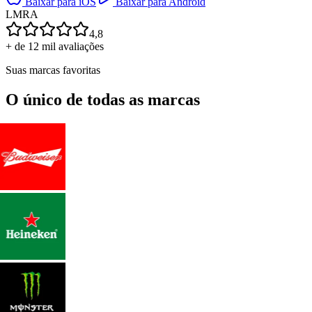
Baixar para iOS
Baixar para Android
L
M
R
A
4,8
+ de 12 mil avaliações
Suas marcas favoritas
O único de todas as marcas