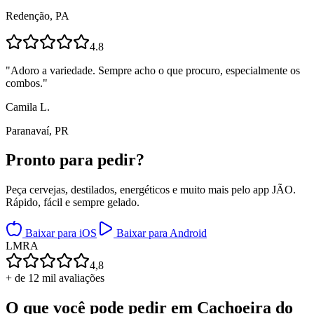
Redenção, PA
4.8
"
Adoro a variedade. Sempre acho o que procuro, especialmente os
combos.
"
Camila L.
Paranavaí, PR
Pronto para
pedir?
Peça cervejas, destilados, energéticos e muito mais pelo app JÃO.
Rápido, fácil e sempre gelado.
Baixar para iOS
Baixar para Android
L
M
R
A
4,8
+ de 12 mil avaliações
O que você pode pedir em
Cachoeira do