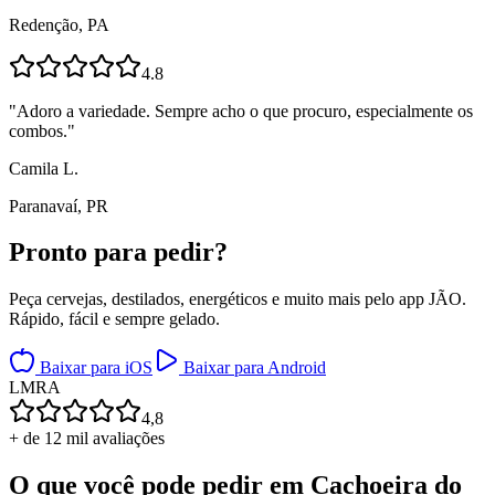
Redenção, PA
4.8
"
Adoro a variedade. Sempre acho o que procuro, especialmente os
combos.
"
Camila L.
Paranavaí, PR
Pronto para
pedir?
Peça cervejas, destilados, energéticos e muito mais pelo app JÃO.
Rápido, fácil e sempre gelado.
Baixar para iOS
Baixar para Android
L
M
R
A
4,8
+ de 12 mil avaliações
O que você pode pedir em
Cachoeira do