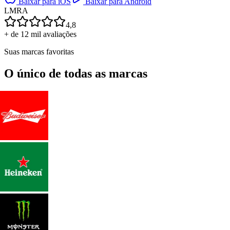
Baixar para iOS
Baixar para Android
L
M
R
A
4,8
+ de 12 mil avaliações
Suas marcas favoritas
O único de todas as marcas