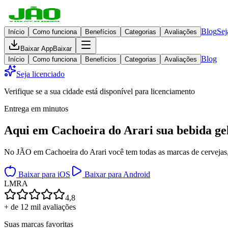
Blog
Sej
Início
Como funciona
Benefícios
Categorias
Avaliações
Baixar App
Baixar
Blog
Início
Como funciona
Benefícios
Categorias
Avaliações
Seja licenciado
Verifique se a sua cidade está disponível para licenciamento
Entrega em minutos
Aqui em
Cachoeira do Arari
sua bebida ge
No JÃO em Cachoeira do Arari você tem todas as marcas de cervejas, d
Baixar para iOS
Baixar para Android
L
M
R
A
4,8
+ de 12 mil avaliações
Suas marcas favoritas