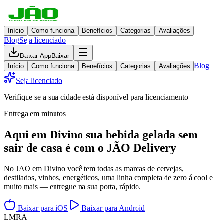
Início
Como funciona
Benefícios
Categorias
Avaliações
Blog
Seja licenciado
Baixar App
Baixar
Blog
Início
Como funciona
Benefícios
Categorias
Avaliações
Seja licenciado
Verifique se a sua cidade está disponível para licenciamento
Entrega em minutos
Aqui em
Divino
sua bebida gelada
sem
sair de casa
é com o JÃO Delivery
No JÃO em Divino você tem todas as marcas de cervejas,
destilados, vinhos, energéticos, uma linha completa de zero álcool e
muito mais — entregue na sua porta, rápido.
Baixar para iOS
Baixar para Android
L
M
R
A