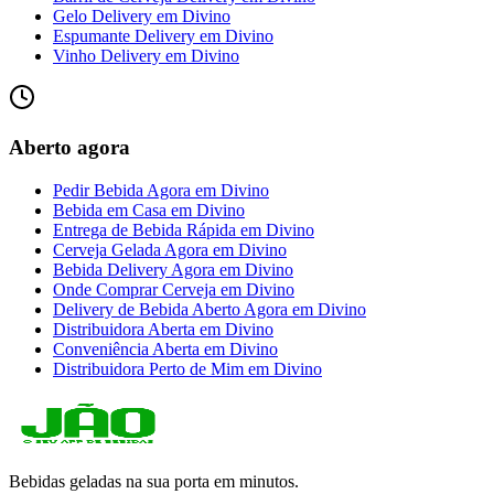
Gelo Delivery
em
Divino
Espumante Delivery
em
Divino
Vinho Delivery
em
Divino
Aberto agora
Pedir Bebida Agora
em
Divino
Bebida em Casa
em
Divino
Entrega de Bebida Rápida
em
Divino
Cerveja Gelada Agora
em
Divino
Bebida Delivery Agora
em
Divino
Onde Comprar Cerveja
em
Divino
Delivery de Bebida Aberto Agora
em
Divino
Distribuidora Aberta
em
Divino
Conveniência Aberta
em
Divino
Distribuidora Perto de Mim
em
Divino
Bebidas geladas na sua porta em minutos.