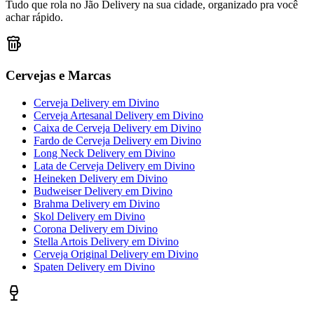
Tudo que rola no Jão Delivery na sua cidade, organizado pra você
achar rápido.
Cervejas e Marcas
Cerveja Delivery
em
Divino
Cerveja Artesanal Delivery
em
Divino
Caixa de Cerveja Delivery
em
Divino
Fardo de Cerveja Delivery
em
Divino
Long Neck Delivery
em
Divino
Lata de Cerveja Delivery
em
Divino
Heineken Delivery
em
Divino
Budweiser Delivery
em
Divino
Brahma Delivery
em
Divino
Skol Delivery
em
Divino
Corona Delivery
em
Divino
Stella Artois Delivery
em
Divino
Cerveja Original Delivery
em
Divino
Spaten Delivery
em
Divino