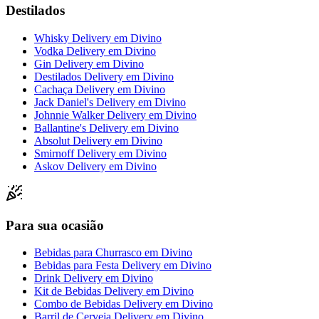
Destilados
Whisky Delivery
em
Divino
Vodka Delivery
em
Divino
Gin Delivery
em
Divino
Destilados Delivery
em
Divino
Cachaça Delivery
em
Divino
Jack Daniel's Delivery
em
Divino
Johnnie Walker Delivery
em
Divino
Ballantine's Delivery
em
Divino
Absolut Delivery
em
Divino
Smirnoff Delivery
em
Divino
Askov Delivery
em
Divino
Para sua ocasião
Bebidas para Churrasco
em
Divino
Bebidas para Festa Delivery
em
Divino
Drink Delivery
em
Divino
Kit de Bebidas Delivery
em
Divino
Combo de Bebidas Delivery
em
Divino
Barril de Cerveja Delivery
em
Divino