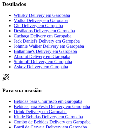
Destilados
Whisky Delivery
em
Garopaba
Vodka Delivery
em
Garopaba
Gin Delivery
em
Garopaba
Destilados Delivery
em
Garopaba
Cachaça Delivery
em
Garopaba
Jack Daniel's Delivery
em
Garopaba
Johnnie Walker Delivery
em
Garopaba
Ballantine's Delivery
em
Garopaba
Absolut Delivery
em
Garopaba
Smirnoff Delivery
em
Garopaba
Askov Delivery
em
Garopaba
Para sua ocasião
Bebidas para Churrasco
em
Garopaba
Bebidas para Festa Delivery
em
Garopaba
Drink Delivery
em
Garopaba
Kit de Bebidas Delivery
em
Garopaba
Combo de Bebidas Delivery
em
Garopaba
Barril de Cerveja Delivery
em
Garopaba