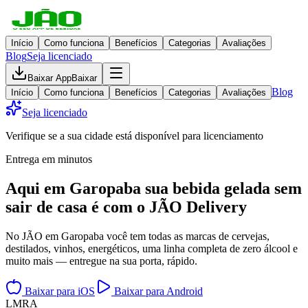
Início
Como funciona
Benefícios
Categorias
Avaliações
Blog
Seja licenciado
Baixar App
Baixar
Blog
Início
Como funciona
Benefícios
Categorias
Avaliações
Seja licenciado
Verifique se a sua cidade está disponível para licenciamento
Entrega em minutos
Aqui em
Garopaba
sua bebida gelada
sem
sair de casa
é com o JÃO Delivery
No JÃO em Garopaba você tem todas as marcas de cervejas,
destilados, vinhos, energéticos, uma linha completa de zero álcool e
muito mais — entregue na sua porta, rápido.
Baixar para iOS
Baixar para Android
L
M
R
A