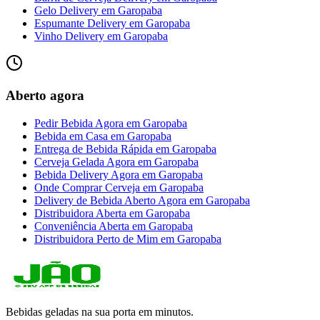
Gelo Delivery
em
Garopaba
Espumante Delivery
em
Garopaba
Vinho Delivery
em
Garopaba
Aberto agora
Pedir Bebida Agora
em
Garopaba
Bebida em Casa
em
Garopaba
Entrega de Bebida Rápida
em
Garopaba
Cerveja Gelada Agora
em
Garopaba
Bebida Delivery Agora
em
Garopaba
Onde Comprar Cerveja
em
Garopaba
Delivery de Bebida Aberto Agora
em
Garopaba
Distribuidora Aberta
em
Garopaba
Conveniência Aberta
em
Garopaba
Distribuidora Perto de Mim
em
Garopaba
Bebidas geladas na sua porta em minutos.