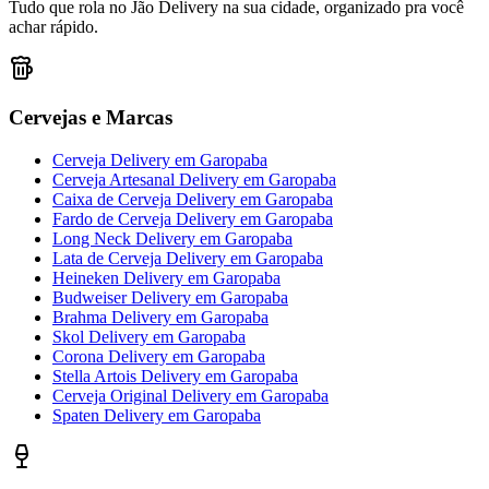
Tudo que rola no Jão Delivery na sua cidade, organizado pra você
achar rápido.
Cervejas e Marcas
Cerveja Delivery
em
Garopaba
Cerveja Artesanal Delivery
em
Garopaba
Caixa de Cerveja Delivery
em
Garopaba
Fardo de Cerveja Delivery
em
Garopaba
Long Neck Delivery
em
Garopaba
Lata de Cerveja Delivery
em
Garopaba
Heineken Delivery
em
Garopaba
Budweiser Delivery
em
Garopaba
Brahma Delivery
em
Garopaba
Skol Delivery
em
Garopaba
Corona Delivery
em
Garopaba
Stella Artois Delivery
em
Garopaba
Cerveja Original Delivery
em
Garopaba
Spaten Delivery
em
Garopaba