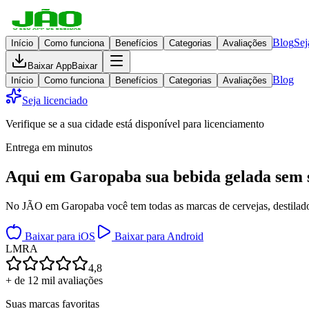
Blog
Sej
Início
Como funciona
Benefícios
Categorias
Avaliações
Baixar App
Baixar
Blog
Início
Como funciona
Benefícios
Categorias
Avaliações
Seja licenciado
Verifique se a sua cidade está disponível para licenciamento
Entrega em minutos
Aqui em
Garopaba
sua bebida gelada
sem 
No JÃO em Garopaba você tem todas as marcas de cervejas, destilados
Baixar para iOS
Baixar para Android
L
M
R
A
4,8
+ de 12 mil avaliações
Suas marcas favoritas