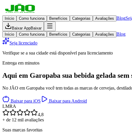
Blog
Sej
Início
Como funciona
Benefícios
Categorias
Avaliações
Baixar App
Baixar
Blog
Início
Como funciona
Benefícios
Categorias
Avaliações
Seja licenciado
Verifique se a sua cidade está disponível para licenciamento
Entrega em minutos
Aqui em
Garopaba
sua bebida gelada
sem 
No JÃO em Garopaba você tem todas as marcas de cervejas, destilados
Baixar para iOS
Baixar para Android
L
M
R
A
4,8
+ de 12 mil avaliações
Suas marcas favoritas