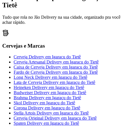
Tietê
Tudo que rola no Jão Delivery na sua cidade, organizado pra você
achar rápido.
Cervejas e Marcas
Cerveja Delivery
em
Igaraçu do Tietê
Cerveja Artesanal Delivery
em
Igaraçu do Tietê
Caixa de Cerveja Delivery
em
Igaraçu do Tietê
Fardo de Cerveja Delivery
em
Igaraçu do Tietê
Long Neck Delivery
em
Igaraçu do Tietê
Lata de Cerveja Delivery
em
Igaraçu do Tietê
Heineken Delivery
em
Igaraçu do Tietê
Budweiser Delivery
em
Igaraçu do Tietê
Brahma Delivery
em
Igaraçu do Tietê
Skol Delivery
em
Igaraçu do Tietê
Corona Delivery
em
Igaraçu do Tietê
Stella Artois Delivery
em
Igaraçu do Tietê
Cerveja Original Delivery
em
Igaraçu do Tietê
Spaten Delivery
em
Igaraçu do Tietê