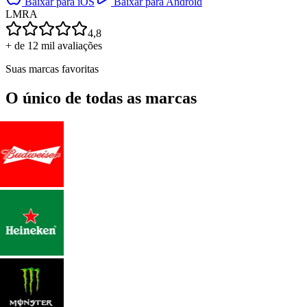
Baixar para iOS
Baixar para Android
L
M
R
A
4,8
+ de 12 mil avaliações
Suas marcas favoritas
O único de todas as marcas