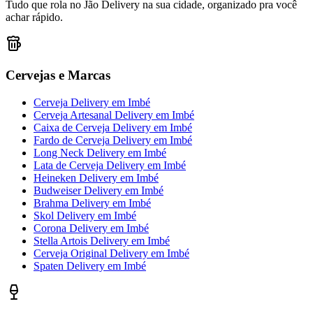
Tudo que rola no Jão Delivery na sua cidade, organizado pra você
achar rápido.
Cervejas e Marcas
Cerveja Delivery
em
Imbé
Cerveja Artesanal Delivery
em
Imbé
Caixa de Cerveja Delivery
em
Imbé
Fardo de Cerveja Delivery
em
Imbé
Long Neck Delivery
em
Imbé
Lata de Cerveja Delivery
em
Imbé
Heineken Delivery
em
Imbé
Budweiser Delivery
em
Imbé
Brahma Delivery
em
Imbé
Skol Delivery
em
Imbé
Corona Delivery
em
Imbé
Stella Artois Delivery
em
Imbé
Cerveja Original Delivery
em
Imbé
Spaten Delivery
em
Imbé