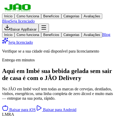
Início
Como funciona
Benefícios
Categorias
Avaliações
Blog
Seja licenciado
Baixar App
Baixar
Blog
Início
Como funciona
Benefícios
Categorias
Avaliações
Seja licenciado
Verifique se a sua cidade está disponível para licenciamento
Entrega em minutos
Aqui em
Imbé
sua bebida gelada
sem sair
de casa
é com o JÃO Delivery
No JÃO em Imbé você tem todas as marcas de cervejas, destilados,
vinhos, energéticos, uma linha completa de zero álcool e muito mais
— entregue na sua porta, rápido.
Baixar para iOS
Baixar para Android
L
M
R
A