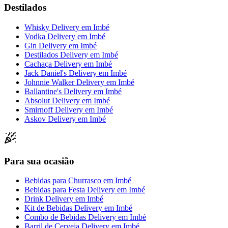
Destilados
Whisky Delivery
em
Imbé
Vodka Delivery
em
Imbé
Gin Delivery
em
Imbé
Destilados Delivery
em
Imbé
Cachaça Delivery
em
Imbé
Jack Daniel's Delivery
em
Imbé
Johnnie Walker Delivery
em
Imbé
Ballantine's Delivery
em
Imbé
Absolut Delivery
em
Imbé
Smirnoff Delivery
em
Imbé
Askov Delivery
em
Imbé
Para sua ocasião
Bebidas para Churrasco
em
Imbé
Bebidas para Festa Delivery
em
Imbé
Drink Delivery
em
Imbé
Kit de Bebidas Delivery
em
Imbé
Combo de Bebidas Delivery
em
Imbé
Barril de Cerveja Delivery
em
Imbé