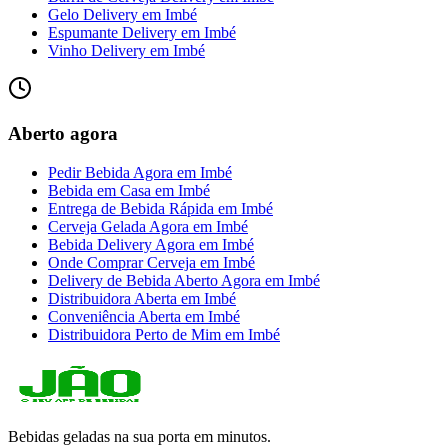
Gelo Delivery
em
Imbé
Espumante Delivery
em
Imbé
Vinho Delivery
em
Imbé
Aberto agora
Pedir Bebida Agora
em
Imbé
Bebida em Casa
em
Imbé
Entrega de Bebida Rápida
em
Imbé
Cerveja Gelada Agora
em
Imbé
Bebida Delivery Agora
em
Imbé
Onde Comprar Cerveja
em
Imbé
Delivery de Bebida Aberto Agora
em
Imbé
Distribuidora Aberta
em
Imbé
Conveniência Aberta
em
Imbé
Distribuidora Perto de Mim
em
Imbé
Bebidas geladas na sua porta em minutos.