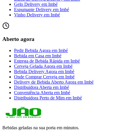
Gelo Delivery
em
Imbé
Espumante Delivery
em
Imbé
Vinho Delivery
em
Imbé
Aberto agora
Pedir Bebida Agora
em
Imbé
Bebida em Casa
em
Imbé
Entrega de Bebida Rápida
em
Imbé
Cerveja Gelada Agora
em
Imbé
Bebida Delivery Agora
em
Imbé
Onde Comprar Cerveja
em
Imbé
Delivery de Bebida Aberto Agora
em
Imbé
Distribuidora Aberta
em
Imbé
Conveniência Aberta
em
Imbé
Distribuidora Perto de Mim
em
Imbé
Bebidas geladas na sua porta em minutos.