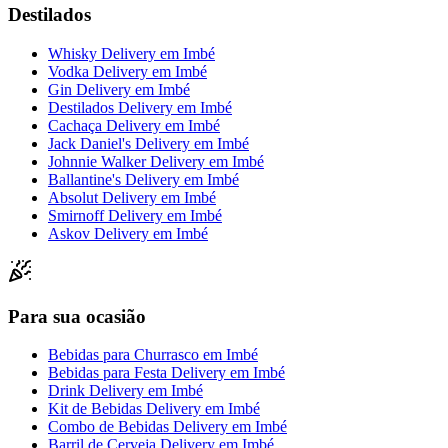
Destilados
Whisky Delivery
em
Imbé
Vodka Delivery
em
Imbé
Gin Delivery
em
Imbé
Destilados Delivery
em
Imbé
Cachaça Delivery
em
Imbé
Jack Daniel's Delivery
em
Imbé
Johnnie Walker Delivery
em
Imbé
Ballantine's Delivery
em
Imbé
Absolut Delivery
em
Imbé
Smirnoff Delivery
em
Imbé
Askov Delivery
em
Imbé
Para sua ocasião
Bebidas para Churrasco
em
Imbé
Bebidas para Festa Delivery
em
Imbé
Drink Delivery
em
Imbé
Kit de Bebidas Delivery
em
Imbé
Combo de Bebidas Delivery
em
Imbé
Barril de Cerveja Delivery
em
Imbé