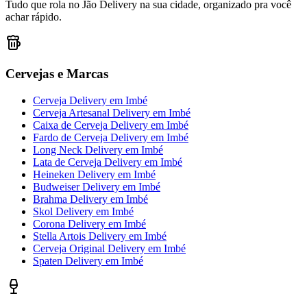
Tudo que rola no Jão Delivery na sua cidade, organizado pra você
achar rápido.
Cervejas e Marcas
Cerveja Delivery
em
Imbé
Cerveja Artesanal Delivery
em
Imbé
Caixa de Cerveja Delivery
em
Imbé
Fardo de Cerveja Delivery
em
Imbé
Long Neck Delivery
em
Imbé
Lata de Cerveja Delivery
em
Imbé
Heineken Delivery
em
Imbé
Budweiser Delivery
em
Imbé
Brahma Delivery
em
Imbé
Skol Delivery
em
Imbé
Corona Delivery
em
Imbé
Stella Artois Delivery
em
Imbé
Cerveja Original Delivery
em
Imbé
Spaten Delivery
em
Imbé