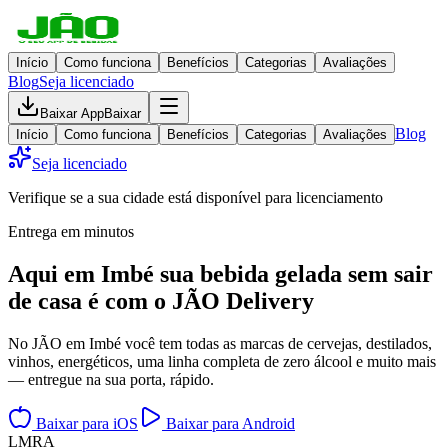
Início
Como funciona
Benefícios
Categorias
Avaliações
Blog
Seja licenciado
Baixar App
Baixar
Blog
Início
Como funciona
Benefícios
Categorias
Avaliações
Seja licenciado
Verifique se a sua cidade está disponível para licenciamento
Entrega em minutos
Aqui em
Imbé
sua bebida gelada
sem sair
de casa
é com o JÃO Delivery
No JÃO em Imbé você tem todas as marcas de cervejas, destilados,
vinhos, energéticos, uma linha completa de zero álcool e muito mais
— entregue na sua porta, rápido.
Baixar para iOS
Baixar para Android
L
M
R
A