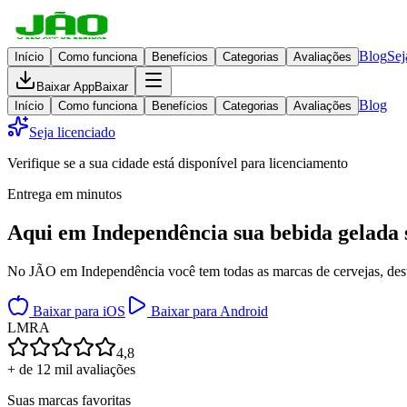
Blog
Sej
Início
Como funciona
Benefícios
Categorias
Avaliações
Baixar App
Baixar
Blog
Início
Como funciona
Benefícios
Categorias
Avaliações
Seja licenciado
Verifique se a sua cidade está disponível para licenciamento
Entrega em minutos
Aqui em
Independência
sua bebida gelada
No JÃO em Independência você tem todas as marcas de cervejas, desti
Baixar para iOS
Baixar para Android
L
M
R
A
4,8
+ de 12 mil avaliações
Suas marcas favoritas