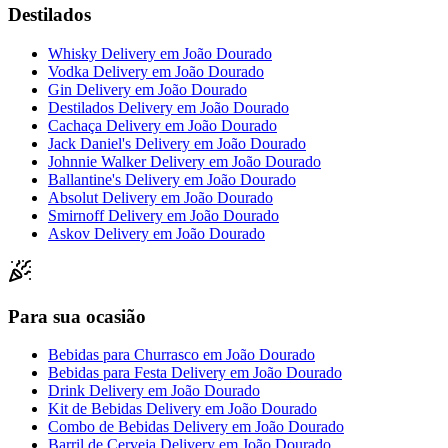
Destilados
Whisky Delivery
em
João Dourado
Vodka Delivery
em
João Dourado
Gin Delivery
em
João Dourado
Destilados Delivery
em
João Dourado
Cachaça Delivery
em
João Dourado
Jack Daniel's Delivery
em
João Dourado
Johnnie Walker Delivery
em
João Dourado
Ballantine's Delivery
em
João Dourado
Absolut Delivery
em
João Dourado
Smirnoff Delivery
em
João Dourado
Askov Delivery
em
João Dourado
Para sua ocasião
Bebidas para Churrasco
em
João Dourado
Bebidas para Festa Delivery
em
João Dourado
Drink Delivery
em
João Dourado
Kit de Bebidas Delivery
em
João Dourado
Combo de Bebidas Delivery
em
João Dourado
Barril de Cerveja Delivery
em
João Dourado