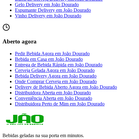
Gelo Delivery
em
João Dourado
Espumante Delivery
em
João Dourado
Vinho Delivery
em
João Dourado
Aberto agora
Pedir Bebida Agora
em
João Dourado
Bebida em Casa
em
João Dourado
Entrega de Bebida Rápida
em
João Dourado
Cerveja Gelada Agora
em
João Dourado
Bebida Delivery Agora
em
João Dourado
Onde Comprar Cerveja
em
João Dourado
Delivery de Bebida Aberto Agora
em
João Dourado
Distribuidora Aberta
em
João Dourado
Conveniência Aberta
em
João Dourado
Distribuidora Perto de Mim
em
João Dourado
Bebidas geladas na sua porta em minutos.