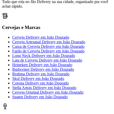
Tudo que rola no Jão Delivery na sua cidade, organizado pra você
achar rápido.
Cervejas e Marcas
Cerveja Delivery
em
João Dourado
Cerveja Artesanal Delivery
em
João Dourado
Caixa de Cerveja Delivery
em
João Dourado
Fardo de Cerveja Delivery
em
João Dourado
Long Neck Delivery
em
João Dourado
Lata de Cerveja Delivery
em
João Dourado
Heineken Delivery
em
João Dourado
Budweiser Delivery
em
João Dourado
Brahma Delivery
em
João Dourado
Skol Delivery
em
João Dourado
Corona Delivery
em
João Dourado
Stella Artois Delivery
em
João Dourado
Cerveja Original Delivery
em
João Dourado
Spaten Delivery
em
João Dourado