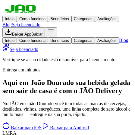
Início
Como funciona
Benefícios
Categorias
Avaliações
Blog
Seja licenciado
Baixar App
Baixar
Blog
Início
Como funciona
Benefícios
Categorias
Avaliações
Seja licenciado
Verifique se a sua cidade está disponível para licenciamento
Entrega em minutos
Aqui em
João Dourado
sua bebida gelada
sem sair de casa
é com o JÃO Delivery
No JÃO em João Dourado você tem todas as marcas de cervejas,
destilados, vinhos, energéticos, uma linha completa de zero álcool e
muito mais — entregue na sua porta, rápido.
Baixar para iOS
Baixar para Android
L
M
R
A