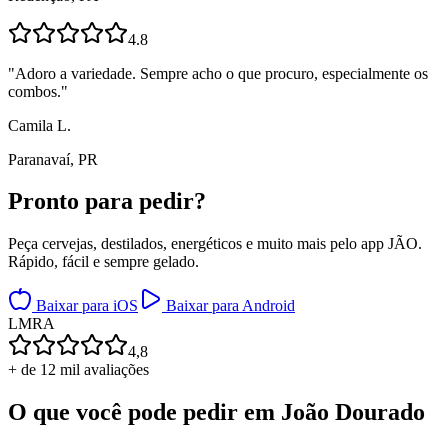
4.8
"
Adoro a variedade. Sempre acho o que procuro, especialmente os
combos.
"
Camila L.
Paranavaí, PR
Pronto para
pedir?
Peça cervejas, destilados, energéticos e muito mais pelo app JÃO.
Rápido, fácil e sempre gelado.
Baixar para iOS
Baixar para Android
L
M
R
A
4,8
+ de 12 mil avaliações
O que você pode pedir em
João Dourado