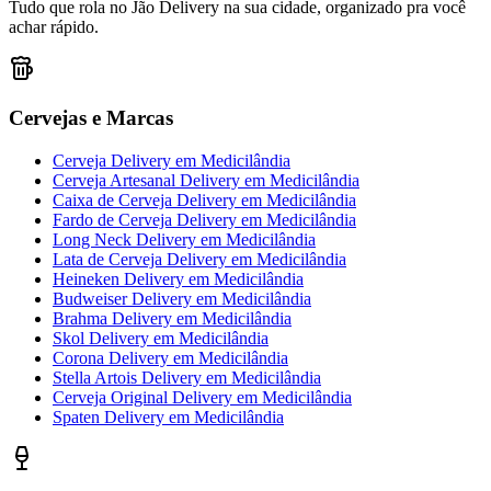
Tudo que rola no Jão Delivery na sua cidade, organizado pra você
achar rápido.
Cervejas e Marcas
Cerveja Delivery
em
Medicilândia
Cerveja Artesanal Delivery
em
Medicilândia
Caixa de Cerveja Delivery
em
Medicilândia
Fardo de Cerveja Delivery
em
Medicilândia
Long Neck Delivery
em
Medicilândia
Lata de Cerveja Delivery
em
Medicilândia
Heineken Delivery
em
Medicilândia
Budweiser Delivery
em
Medicilândia
Brahma Delivery
em
Medicilândia
Skol Delivery
em
Medicilândia
Corona Delivery
em
Medicilândia
Stella Artois Delivery
em
Medicilândia
Cerveja Original Delivery
em
Medicilândia
Spaten Delivery
em
Medicilândia