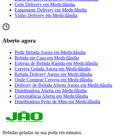
Gelo Delivery
em
Medicilândia
Espumante Delivery
em
Medicilândia
Vinho Delivery
em
Medicilândia
Aberto agora
Pedir Bebida Agora
em
Medicilândia
Bebida em Casa
em
Medicilândia
Entrega de Bebida Rápida
em
Medicilândia
Cerveja Gelada Agora
em
Medicilândia
Bebida Delivery Agora
em
Medicilândia
Onde Comprar Cerveja
em
Medicilândia
Delivery de Bebida Aberto Agora
em
Medicilândia
Distribuidora Aberta
em
Medicilândia
Conveniência Aberta
em
Medicilândia
Distribuidora Perto de Mim
em
Medicilândia
Bebidas geladas na sua porta em minutos.