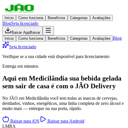
Início
Como funciona
Benefícios
Categorias
Avaliações
Blog
Seja licenciado
Baixar App
Baixar
Blog
Início
Como funciona
Benefícios
Categorias
Avaliações
Seja licenciado
Verifique se a sua cidade está disponível para licenciamento
Entrega em minutos
Aqui em
Medicilândia
sua bebida gelada
sem sair de casa
é com o JÃO Delivery
No JÃO em Medicilândia você tem todas as marcas de cervejas,
destilados, vinhos, energéticos, uma linha completa de zero álcool e
muito mais — entregue na sua porta, rápido.
Baixar para iOS
Baixar para Android
L
M
R
A