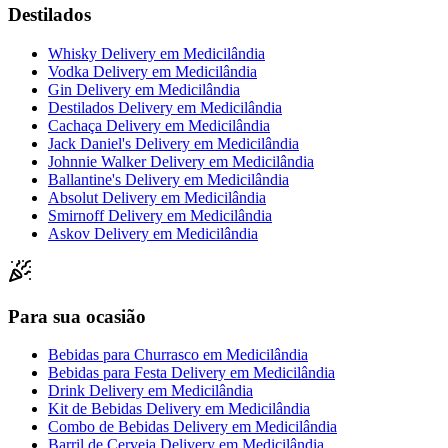
Destilados
Whisky Delivery
em
Medicilândia
Vodka Delivery
em
Medicilândia
Gin Delivery
em
Medicilândia
Destilados Delivery
em
Medicilândia
Cachaça Delivery
em
Medicilândia
Jack Daniel's Delivery
em
Medicilândia
Johnnie Walker Delivery
em
Medicilândia
Ballantine's Delivery
em
Medicilândia
Absolut Delivery
em
Medicilândia
Smirnoff Delivery
em
Medicilândia
Askov Delivery
em
Medicilândia
Para sua ocasião
Bebidas para Churrasco
em
Medicilândia
Bebidas para Festa Delivery
em
Medicilândia
Drink Delivery
em
Medicilândia
Kit de Bebidas Delivery
em
Medicilândia
Combo de Bebidas Delivery
em
Medicilândia
Barril de Cerveja Delivery
em
Medicilândia