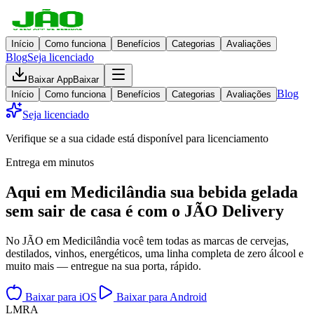
Início
Como funciona
Benefícios
Categorias
Avaliações
Blog
Seja licenciado
Baixar App
Baixar
Blog
Início
Como funciona
Benefícios
Categorias
Avaliações
Seja licenciado
Verifique se a sua cidade está disponível para licenciamento
Entrega em minutos
Aqui em
Medicilândia
sua bebida gelada
sem sair de casa
é com o JÃO Delivery
No JÃO em Medicilândia você tem todas as marcas de cervejas,
destilados, vinhos, energéticos, uma linha completa de zero álcool e
muito mais — entregue na sua porta, rápido.
Baixar para iOS
Baixar para Android
L
M
R
A