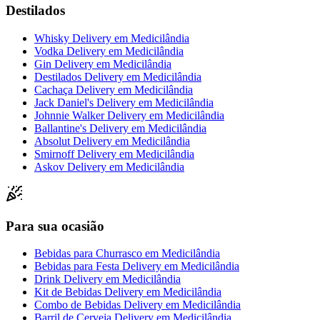
Destilados
Whisky Delivery
em
Medicilândia
Vodka Delivery
em
Medicilândia
Gin Delivery
em
Medicilândia
Destilados Delivery
em
Medicilândia
Cachaça Delivery
em
Medicilândia
Jack Daniel's Delivery
em
Medicilândia
Johnnie Walker Delivery
em
Medicilândia
Ballantine's Delivery
em
Medicilândia
Absolut Delivery
em
Medicilândia
Smirnoff Delivery
em
Medicilândia
Askov Delivery
em
Medicilândia
Para sua ocasião
Bebidas para Churrasco
em
Medicilândia
Bebidas para Festa Delivery
em
Medicilândia
Drink Delivery
em
Medicilândia
Kit de Bebidas Delivery
em
Medicilândia
Combo de Bebidas Delivery
em
Medicilândia
Barril de Cerveja Delivery
em
Medicilândia