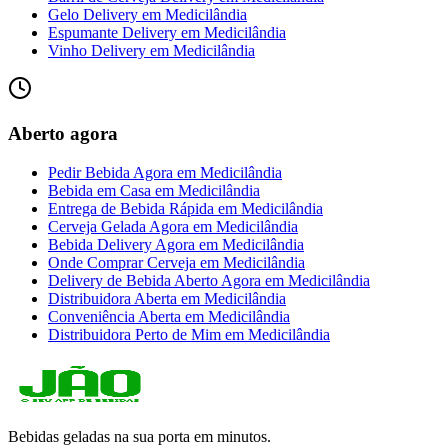
Gelo Delivery
em
Medicilândia
Espumante Delivery
em
Medicilândia
Vinho Delivery
em
Medicilândia
Aberto agora
Pedir Bebida Agora
em
Medicilândia
Bebida em Casa
em
Medicilândia
Entrega de Bebida Rápida
em
Medicilândia
Cerveja Gelada Agora
em
Medicilândia
Bebida Delivery Agora
em
Medicilândia
Onde Comprar Cerveja
em
Medicilândia
Delivery de Bebida Aberto Agora
em
Medicilândia
Distribuidora Aberta
em
Medicilândia
Conveniência Aberta
em
Medicilândia
Distribuidora Perto de Mim
em
Medicilândia
Bebidas geladas na sua porta em minutos.