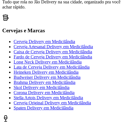
Tudo que rola no Jão Delivery na sua cidade, organizado pra você
achar rápido.
Cervejas e Marcas
Cerveja Delivery
em
Medicilândia
Cerveja Artesanal Delivery
em
Medicilândia
Caixa de Cerveja Delivery
em
Medicilândia
Fardo de Cerveja Delivery
em
Medicilândia
Long Neck Delivery
em
Medicilândia
Lata de Cerveja Delivery
em
Medicilândia
Heineken Delivery
em
Medicilândia
Budweiser Delivery
em
Medicilândia
Brahma Delivery
em
Medicilândia
Skol Delivery
em
Medicilândia
Corona Delivery
em
Medicilândia
Stella Artois Delivery
em
Medicilândia
Cerveja Original Delivery
em
Medicilândia
Spaten Delivery
em
Medicilândia