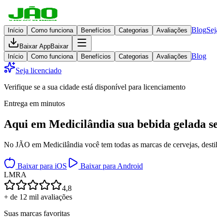
Blog
Sej
Início
Como funciona
Benefícios
Categorias
Avaliações
Baixar App
Baixar
Blog
Início
Como funciona
Benefícios
Categorias
Avaliações
Seja licenciado
Verifique se a sua cidade está disponível para licenciamento
Entrega em minutos
Aqui em
Medicilândia
sua bebida gelada
s
No JÃO em Medicilândia você tem todas as marcas de cervejas, destila
Baixar para iOS
Baixar para Android
L
M
R
A
4,8
+ de 12 mil avaliações
Suas marcas favoritas