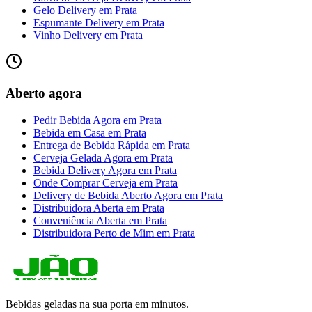
Gelo Delivery
em
Prata
Espumante Delivery
em
Prata
Vinho Delivery
em
Prata
Aberto agora
Pedir Bebida Agora
em
Prata
Bebida em Casa
em
Prata
Entrega de Bebida Rápida
em
Prata
Cerveja Gelada Agora
em
Prata
Bebida Delivery Agora
em
Prata
Onde Comprar Cerveja
em
Prata
Delivery de Bebida Aberto Agora
em
Prata
Distribuidora Aberta
em
Prata
Conveniência Aberta
em
Prata
Distribuidora Perto de Mim
em
Prata
Bebidas geladas na sua porta em minutos.