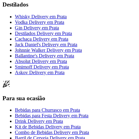
Destilados
Whisky Delivery
em
Prata
Vodka Delivery
em
Prata
Gin Delivery
em
Prata
Destilados Delivery
em
Prata
Cachaça Delivery
em
Prata
Jack Daniel's Delivery
em
Prata
Johnnie Walker Delivery
em
Prata
Ballantine's Delivery
em
Prata
Absolut Delivery
em
Prata
Smirnoff Delivery
em
Prata
Askov Delivery
em
Prata
Para sua ocasião
Bebidas para Churrasco
em
Prata
Bebidas para Festa Delivery
em
Prata
Drink Delivery
em
Prata
Kit de Bebidas Delivery
em
Prata
Combo de Bebidas Delivery
em
Prata
Barril de Cerveja Delivery
em
Prata