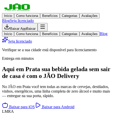
Início
Como funciona
Benefícios
Categorias
Avaliações
Blog
Seja licenciado
Baixar App
Baixar
Blog
Início
Como funciona
Benefícios
Categorias
Avaliações
Seja licenciado
Verifique se a sua cidade está disponível para licenciamento
Entrega em minutos
Aqui em
Prata
sua bebida gelada
sem sair
de casa
é com o JÃO Delivery
No JÃO em Prata você tem todas as marcas de cervejas, destilados,
vinhos, energéticos, uma linha completa de zero álcool e muito mais
— entregue na sua porta, rápido.
Baixar para iOS
Baixar para Android
L
M
R
A