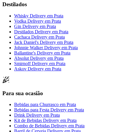
Destilados
Whisky Delivery
em
Prata
Vodka Delivery
em
Prata
Gin Delivery
em
Prata
Destilados Delivery
em
Prata
Cachaça Delivery
em
Prata
Jack Daniel's Delivery
em
Prata
Johnnie Walker Delivery
em
Prata
Ballantine's Delivery
em
Prata
Absolut Delivery
em
Prata
Smirnoff Delivery
em
Prata
Askov Delivery
em
Prata
Para sua ocasião
Bebidas para Churrasco
em
Prata
Bebidas para Festa Delivery
em
Prata
Drink Delivery
em
Prata
Kit de Bebidas Delivery
em
Prata
Combo de Bebidas Delivery
em
Prata
Barril de Cerveja Delivery
em
Prata