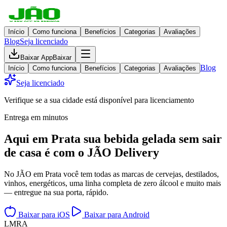
Início
Como funciona
Benefícios
Categorias
Avaliações
Blog
Seja licenciado
Baixar App
Baixar
Blog
Início
Como funciona
Benefícios
Categorias
Avaliações
Seja licenciado
Verifique se a sua cidade está disponível para licenciamento
Entrega em minutos
Aqui em
Prata
sua bebida gelada
sem sair
de casa
é com o JÃO Delivery
No JÃO em Prata você tem todas as marcas de cervejas, destilados,
vinhos, energéticos, uma linha completa de zero álcool e muito mais
— entregue na sua porta, rápido.
Baixar para iOS
Baixar para Android
L
M
R
A