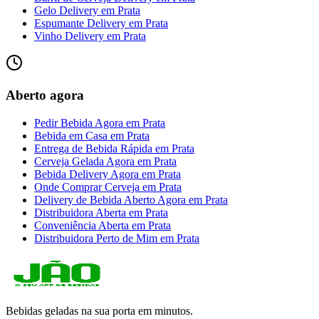
Gelo Delivery
em
Prata
Espumante Delivery
em
Prata
Vinho Delivery
em
Prata
Aberto agora
Pedir Bebida Agora
em
Prata
Bebida em Casa
em
Prata
Entrega de Bebida Rápida
em
Prata
Cerveja Gelada Agora
em
Prata
Bebida Delivery Agora
em
Prata
Onde Comprar Cerveja
em
Prata
Delivery de Bebida Aberto Agora
em
Prata
Distribuidora Aberta
em
Prata
Conveniência Aberta
em
Prata
Distribuidora Perto de Mim
em
Prata
Bebidas geladas na sua porta em minutos.