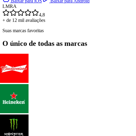
Baixar para iOS
Baixar para Android
L
M
R
A
4,8
+ de 12 mil avaliações
Suas marcas favoritas
O único de todas as marcas