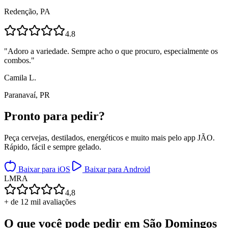
Redenção, PA
4.8
"
Adoro a variedade. Sempre acho o que procuro, especialmente os
combos.
"
Camila L.
Paranavaí, PR
Pronto para
pedir?
Peça cervejas, destilados, energéticos e muito mais pelo app JÃO.
Rápido, fácil e sempre gelado.
Baixar para iOS
Baixar para Android
L
M
R
A
4,8
+ de 12 mil avaliações
O que você pode pedir em
São Domingos