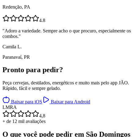
Redenção, PA
4.8
"
Adoro a variedade. Sempre acho o que procuro, especialmente os
combos.
"
Camila L.
Paranavaí, PR
Pronto para
pedir?
Peça cervejas, destilados, energéticos e muito mais pelo app JÃO.
Rápido, fácil e sempre gelado.
Baixar para iOS
Baixar para Android
L
M
R
A
4,8
+ de 12 mil avaliações
O que você pode pedir em
São Domingos