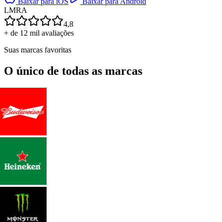
Baixar para iOS
Baixar para Android
L
M
R
A
4,8
+ de 12 mil avaliações
Suas marcas favoritas
O único de todas as marcas