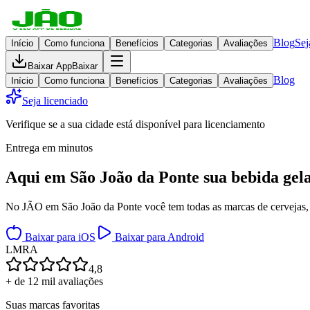
Blog
Sej
Início
Como funciona
Benefícios
Categorias
Avaliações
Baixar App
Baixar
Blog
Início
Como funciona
Benefícios
Categorias
Avaliações
Seja licenciado
Verifique se a sua cidade está disponível para licenciamento
Entrega em minutos
Aqui em
São João da Ponte
sua bebida gel
No JÃO em São João da Ponte você tem todas as marcas de cervejas, de
Baixar para iOS
Baixar para Android
L
M
R
A
4,8
+ de 12 mil avaliações
Suas marcas favoritas