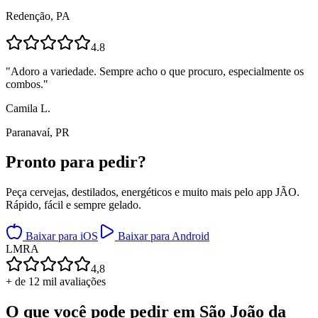
Redenção, PA
4.8
"
Adoro a variedade. Sempre acho o que procuro, especialmente os
combos.
"
Camila L.
Paranavaí, PR
Pronto para
pedir?
Peça cervejas, destilados, energéticos e muito mais pelo app JÃO.
Rápido, fácil e sempre gelado.
Baixar para iOS
Baixar para Android
L
M
R
A
4,8
+ de 12 mil avaliações
O que você pode pedir em
São João da