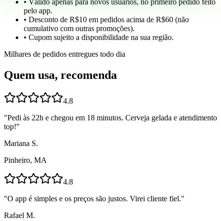
• Válido apenas para novos usuários, no primeiro pedido feito
pelo app.
• Desconto de R$10 em pedidos acima de R$60 (não
cumulativo com outras promoções).
• Cupom sujeito a disponibilidade na sua região.
Milhares de pedidos entregues todo dia
Quem usa, recomenda
4.8
"
Pedi às 22h e chegou em 18 minutos. Cerveja gelada e atendimento
top!
"
Mariana S.
Pinheiro, MA
4.8
"
O app é simples e os preços são justos. Virei cliente fiel.
"
Rafael M.