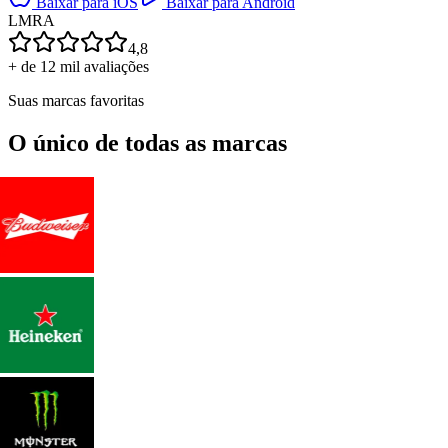
Baixar para iOS
Baixar para Android
L
M
R
A
4,8
+ de 12 mil avaliações
Suas marcas favoritas
O único de todas as marcas