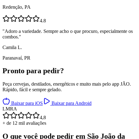
Redenção, PA
4.8
"
Adoro a variedade. Sempre acho o que procuro, especialmente os
combos.
"
Camila L.
Paranavaí, PR
Pronto para
pedir?
Peça cervejas, destilados, energéticos e muito mais pelo app JÃO.
Rápido, fácil e sempre gelado.
Baixar para iOS
Baixar para Android
L
M
R
A
4,8
+ de 12 mil avaliações
O que você pode pedir em
São João da