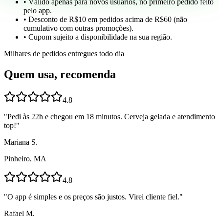
• Válido apenas para novos usuários, no primeiro pedido feito
pelo app.
• Desconto de R$10 em pedidos acima de R$60 (não
cumulativo com outras promoções).
• Cupom sujeito a disponibilidade na sua região.
Milhares de pedidos entregues todo dia
Quem usa, recomenda
4.8
"
Pedi às 22h e chegou em 18 minutos. Cerveja gelada e atendimento
top!
"
Mariana S.
Pinheiro, MA
4.8
"
O app é simples e os preços são justos. Virei cliente fiel.
"
Rafael M.