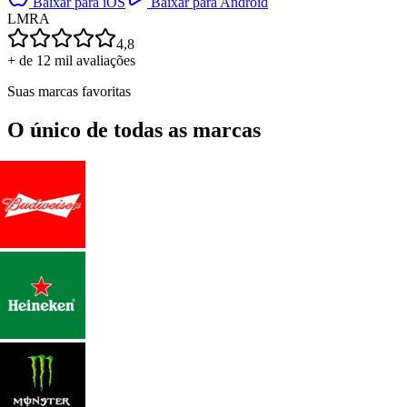
Baixar para iOS
Baixar para Android
L
M
R
A
4,8
+ de 12 mil avaliações
Suas marcas favoritas
O único de todas as marcas