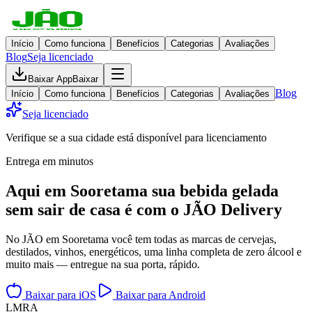
Início
Como funciona
Benefícios
Categorias
Avaliações
Blog
Seja licenciado
Baixar App
Baixar
Blog
Início
Como funciona
Benefícios
Categorias
Avaliações
Seja licenciado
Verifique se a sua cidade está disponível para licenciamento
Entrega em minutos
Aqui em
Sooretama
sua bebida gelada
sem sair de casa
é com o JÃO Delivery
No JÃO em Sooretama você tem todas as marcas de cervejas,
destilados, vinhos, energéticos, uma linha completa de zero álcool e
muito mais — entregue na sua porta, rápido.
Baixar para iOS
Baixar para Android
L
M
R
A