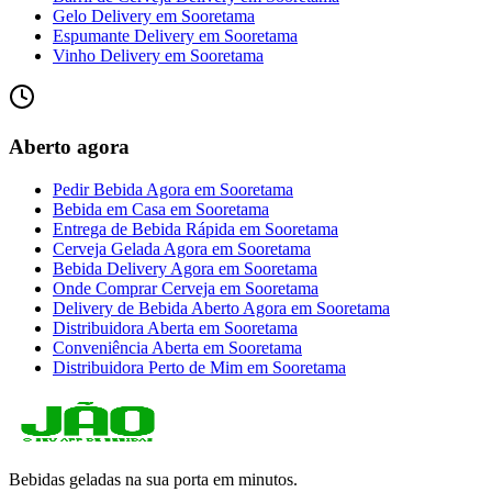
Gelo Delivery
em
Sooretama
Espumante Delivery
em
Sooretama
Vinho Delivery
em
Sooretama
Aberto agora
Pedir Bebida Agora
em
Sooretama
Bebida em Casa
em
Sooretama
Entrega de Bebida Rápida
em
Sooretama
Cerveja Gelada Agora
em
Sooretama
Bebida Delivery Agora
em
Sooretama
Onde Comprar Cerveja
em
Sooretama
Delivery de Bebida Aberto Agora
em
Sooretama
Distribuidora Aberta
em
Sooretama
Conveniência Aberta
em
Sooretama
Distribuidora Perto de Mim
em
Sooretama
Bebidas geladas na sua porta em minutos.