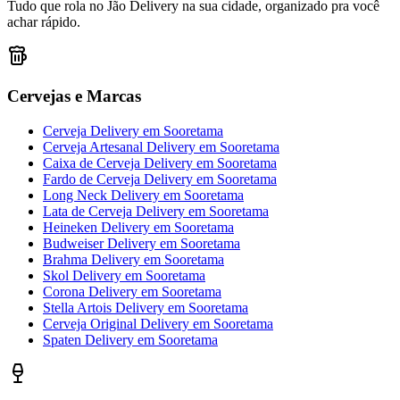
Tudo que rola no Jão Delivery na sua cidade, organizado pra você
achar rápido.
Cervejas e Marcas
Cerveja Delivery
em
Sooretama
Cerveja Artesanal Delivery
em
Sooretama
Caixa de Cerveja Delivery
em
Sooretama
Fardo de Cerveja Delivery
em
Sooretama
Long Neck Delivery
em
Sooretama
Lata de Cerveja Delivery
em
Sooretama
Heineken Delivery
em
Sooretama
Budweiser Delivery
em
Sooretama
Brahma Delivery
em
Sooretama
Skol Delivery
em
Sooretama
Corona Delivery
em
Sooretama
Stella Artois Delivery
em
Sooretama
Cerveja Original Delivery
em
Sooretama
Spaten Delivery
em
Sooretama