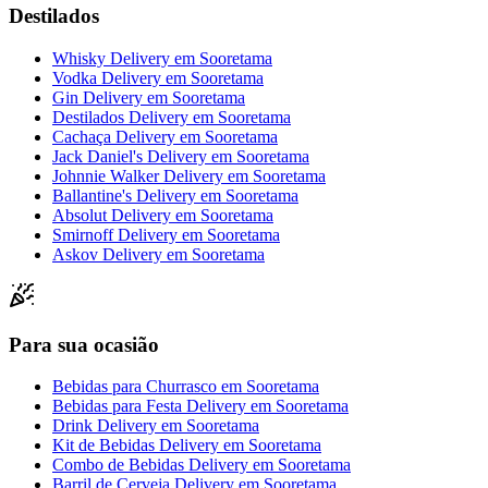
Destilados
Whisky Delivery
em
Sooretama
Vodka Delivery
em
Sooretama
Gin Delivery
em
Sooretama
Destilados Delivery
em
Sooretama
Cachaça Delivery
em
Sooretama
Jack Daniel's Delivery
em
Sooretama
Johnnie Walker Delivery
em
Sooretama
Ballantine's Delivery
em
Sooretama
Absolut Delivery
em
Sooretama
Smirnoff Delivery
em
Sooretama
Askov Delivery
em
Sooretama
Para sua ocasião
Bebidas para Churrasco
em
Sooretama
Bebidas para Festa Delivery
em
Sooretama
Drink Delivery
em
Sooretama
Kit de Bebidas Delivery
em
Sooretama
Combo de Bebidas Delivery
em
Sooretama
Barril de Cerveja Delivery
em
Sooretama