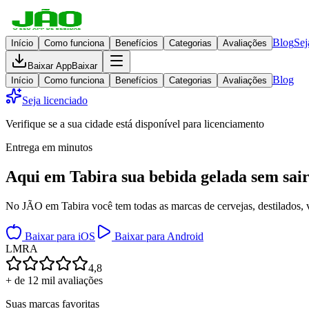
Blog
Sej
Início
Como funciona
Benefícios
Categorias
Avaliações
Baixar App
Baixar
Blog
Início
Como funciona
Benefícios
Categorias
Avaliações
Seja licenciado
Verifique se a sua cidade está disponível para licenciamento
Entrega em minutos
Aqui em
Tabira
sua bebida gelada
sem sair
No JÃO em Tabira você tem todas as marcas de cervejas, destilados, v
Baixar para iOS
Baixar para Android
L
M
R
A
4,8
+ de 12 mil avaliações
Suas marcas favoritas