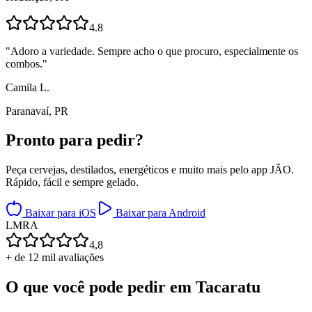
4.8
"
Adoro a variedade. Sempre acho o que procuro, especialmente os
combos.
"
Camila L.
Paranavaí, PR
Pronto para
pedir?
Peça cervejas, destilados, energéticos e muito mais pelo app JÃO.
Rápido, fácil e sempre gelado.
Baixar para iOS
Baixar para Android
L
M
R
A
4,8
+ de 12 mil avaliações
O que você pode pedir em
Tacaratu