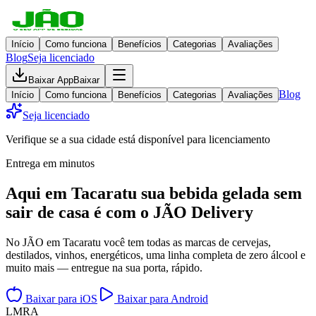
Início
Como funciona
Benefícios
Categorias
Avaliações
Blog
Seja licenciado
Baixar App
Baixar
Blog
Início
Como funciona
Benefícios
Categorias
Avaliações
Seja licenciado
Verifique se a sua cidade está disponível para licenciamento
Entrega em minutos
Aqui em
Tacaratu
sua bebida gelada
sem
sair de casa
é com o JÃO Delivery
No JÃO em Tacaratu você tem todas as marcas de cervejas,
destilados, vinhos, energéticos, uma linha completa de zero álcool e
muito mais — entregue na sua porta, rápido.
Baixar para iOS
Baixar para Android
L
M
R
A