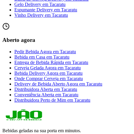
Gelo Delivery
em
Tacaratu
Espumante Delivery
em
Tacaratu
Vinho Delivery
em
Tacaratu
Aberto agora
Pedir Bebida Agora
em
Tacaratu
Bebida em Casa
em
Tacaratu
Entrega de Bebida Rápida
em
Tacaratu
Cerveja Gelada Agora
em
Tacaratu
Bebida Delivery Agora
em
Tacaratu
Onde Comprar Cerveja
em
Tacaratu
Delivery de Bebida Aberto Agora
em
Tacaratu
Distribuidora Aberta
em
Tacaratu
Conveniência Aberta
em
Tacaratu
Distribuidora Perto de Mim
em
Tacaratu
Bebidas geladas na sua porta em minutos.