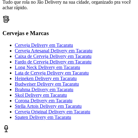
Tudo que rola no Jão Delivery na sua cidade, organizado pra você
achar rápido.
Cervejas e Marcas
Cerveja Delivery
em
Tacaratu
Cerveja Artesanal Delivery
em
Tacaratu
Caixa de Cerveja Delivery
em
Tacaratu
Fardo de Cerveja Delivery
em
Tacaratu
Long Neck Delivery
em
Tacaratu
Lata de Cerveja Delivery
em
Tacaratu
Heineken Delivery
em
Tacaratu
Budweiser Delivery
em
Tacaratu
Brahma Delivery
em
Tacaratu
Skol Delivery
em
Tacaratu
Corona Delivery
em
Tacaratu
Stella Artois Delivery
em
Tacaratu
Cerveja Original Delivery
em
Tacaratu
Spaten Delivery
em
Tacaratu