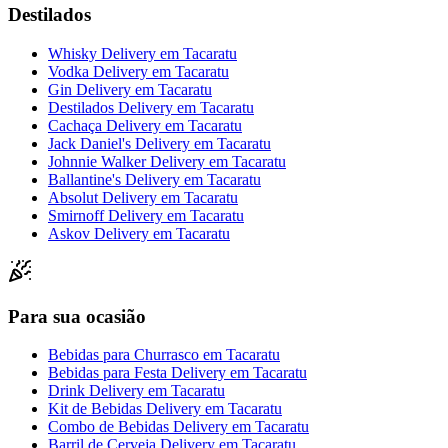
Destilados
Whisky Delivery
em
Tacaratu
Vodka Delivery
em
Tacaratu
Gin Delivery
em
Tacaratu
Destilados Delivery
em
Tacaratu
Cachaça Delivery
em
Tacaratu
Jack Daniel's Delivery
em
Tacaratu
Johnnie Walker Delivery
em
Tacaratu
Ballantine's Delivery
em
Tacaratu
Absolut Delivery
em
Tacaratu
Smirnoff Delivery
em
Tacaratu
Askov Delivery
em
Tacaratu
Para sua ocasião
Bebidas para Churrasco
em
Tacaratu
Bebidas para Festa Delivery
em
Tacaratu
Drink Delivery
em
Tacaratu
Kit de Bebidas Delivery
em
Tacaratu
Combo de Bebidas Delivery
em
Tacaratu
Barril de Cerveja Delivery
em
Tacaratu