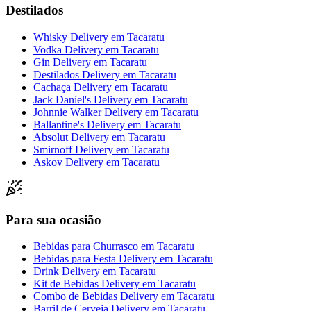
Destilados
Whisky Delivery
em
Tacaratu
Vodka Delivery
em
Tacaratu
Gin Delivery
em
Tacaratu
Destilados Delivery
em
Tacaratu
Cachaça Delivery
em
Tacaratu
Jack Daniel's Delivery
em
Tacaratu
Johnnie Walker Delivery
em
Tacaratu
Ballantine's Delivery
em
Tacaratu
Absolut Delivery
em
Tacaratu
Smirnoff Delivery
em
Tacaratu
Askov Delivery
em
Tacaratu
Para sua ocasião
Bebidas para Churrasco
em
Tacaratu
Bebidas para Festa Delivery
em
Tacaratu
Drink Delivery
em
Tacaratu
Kit de Bebidas Delivery
em
Tacaratu
Combo de Bebidas Delivery
em
Tacaratu
Barril de Cerveja Delivery
em
Tacaratu