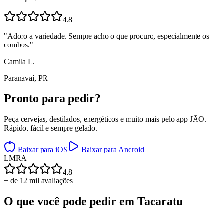
4.8
"
Adoro a variedade. Sempre acho o que procuro, especialmente os
combos.
"
Camila L.
Paranavaí, PR
Pronto para
pedir?
Peça cervejas, destilados, energéticos e muito mais pelo app JÃO.
Rápido, fácil e sempre gelado.
Baixar para iOS
Baixar para Android
L
M
R
A
4,8
+ de 12 mil avaliações
O que você pode pedir em
Tacaratu