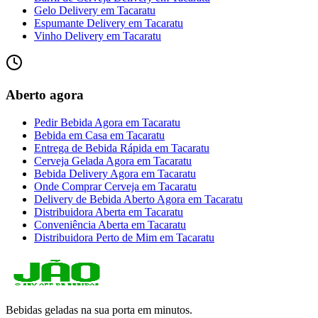
Gelo Delivery
em
Tacaratu
Espumante Delivery
em
Tacaratu
Vinho Delivery
em
Tacaratu
Aberto agora
Pedir Bebida Agora
em
Tacaratu
Bebida em Casa
em
Tacaratu
Entrega de Bebida Rápida
em
Tacaratu
Cerveja Gelada Agora
em
Tacaratu
Bebida Delivery Agora
em
Tacaratu
Onde Comprar Cerveja
em
Tacaratu
Delivery de Bebida Aberto Agora
em
Tacaratu
Distribuidora Aberta
em
Tacaratu
Conveniência Aberta
em
Tacaratu
Distribuidora Perto de Mim
em
Tacaratu
Bebidas geladas na sua porta em minutos.