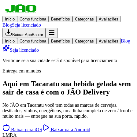
Início
Como funciona
Benefícios
Categorias
Avaliações
Blog
Seja licenciado
Baixar App
Baixar
Blog
Início
Como funciona
Benefícios
Categorias
Avaliações
Seja licenciado
Verifique se a sua cidade está disponível para licenciamento
Entrega em minutos
Aqui em
Tacaratu
sua bebida gelada
sem
sair de casa
é com o JÃO Delivery
No JÃO em Tacaratu você tem todas as marcas de cervejas,
destilados, vinhos, energéticos, uma linha completa de zero álcool e
muito mais — entregue na sua porta, rápido.
Baixar para iOS
Baixar para Android
L
M
R
A