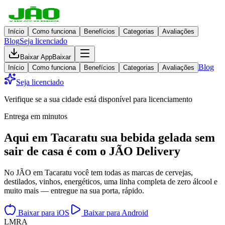
Início
Como funciona
Benefícios
Categorias
Avaliações
Blog
Seja licenciado
Baixar App
Baixar
Blog
Início
Como funciona
Benefícios
Categorias
Avaliações
Seja licenciado
Verifique se a sua cidade está disponível para licenciamento
Entrega em minutos
Aqui em
Tacaratu
sua bebida gelada
sem
sair de casa
é com o JÃO Delivery
No JÃO em Tacaratu você tem todas as marcas de cervejas,
destilados, vinhos, energéticos, uma linha completa de zero álcool e
muito mais — entregue na sua porta, rápido.
Baixar para iOS
Baixar para Android
L
M
R
A