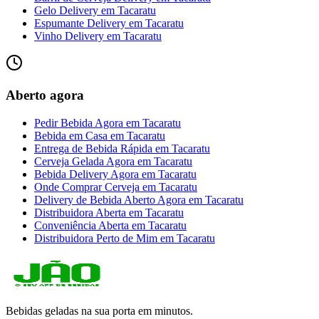
Gelo Delivery
em
Tacaratu
Espumante Delivery
em
Tacaratu
Vinho Delivery
em
Tacaratu
Aberto agora
Pedir Bebida Agora
em
Tacaratu
Bebida em Casa
em
Tacaratu
Entrega de Bebida Rápida
em
Tacaratu
Cerveja Gelada Agora
em
Tacaratu
Bebida Delivery Agora
em
Tacaratu
Onde Comprar Cerveja
em
Tacaratu
Delivery de Bebida Aberto Agora
em
Tacaratu
Distribuidora Aberta
em
Tacaratu
Conveniência Aberta
em
Tacaratu
Distribuidora Perto de Mim
em
Tacaratu
Bebidas geladas na sua porta em minutos.