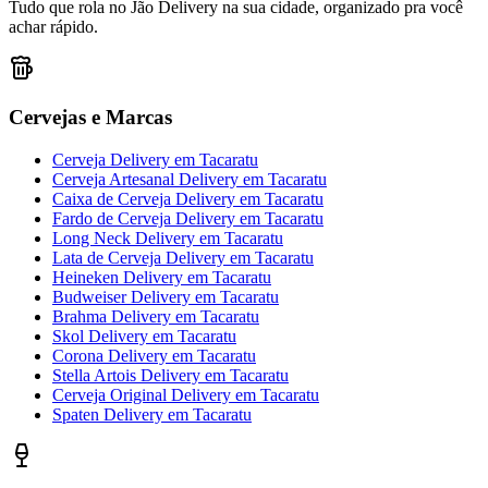
Tudo que rola no Jão Delivery na sua cidade, organizado pra você
achar rápido.
Cervejas e Marcas
Cerveja Delivery
em
Tacaratu
Cerveja Artesanal Delivery
em
Tacaratu
Caixa de Cerveja Delivery
em
Tacaratu
Fardo de Cerveja Delivery
em
Tacaratu
Long Neck Delivery
em
Tacaratu
Lata de Cerveja Delivery
em
Tacaratu
Heineken Delivery
em
Tacaratu
Budweiser Delivery
em
Tacaratu
Brahma Delivery
em
Tacaratu
Skol Delivery
em
Tacaratu
Corona Delivery
em
Tacaratu
Stella Artois Delivery
em
Tacaratu
Cerveja Original Delivery
em
Tacaratu
Spaten Delivery
em
Tacaratu