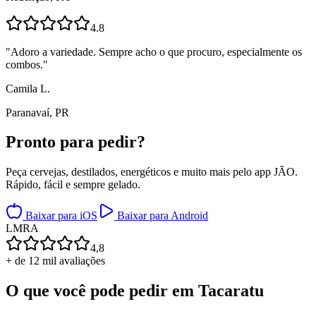
4.8
"
Adoro a variedade. Sempre acho o que procuro, especialmente os
combos.
"
Camila L.
Paranavaí, PR
Pronto para
pedir?
Peça cervejas, destilados, energéticos e muito mais pelo app JÃO.
Rápido, fácil e sempre gelado.
Baixar para iOS
Baixar para Android
L
M
R
A
4,8
+ de 12 mil avaliações
O que você pode pedir em
Tacaratu