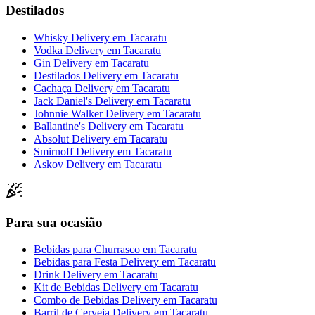
Destilados
Whisky Delivery
em
Tacaratu
Vodka Delivery
em
Tacaratu
Gin Delivery
em
Tacaratu
Destilados Delivery
em
Tacaratu
Cachaça Delivery
em
Tacaratu
Jack Daniel's Delivery
em
Tacaratu
Johnnie Walker Delivery
em
Tacaratu
Ballantine's Delivery
em
Tacaratu
Absolut Delivery
em
Tacaratu
Smirnoff Delivery
em
Tacaratu
Askov Delivery
em
Tacaratu
Para sua ocasião
Bebidas para Churrasco
em
Tacaratu
Bebidas para Festa Delivery
em
Tacaratu
Drink Delivery
em
Tacaratu
Kit de Bebidas Delivery
em
Tacaratu
Combo de Bebidas Delivery
em
Tacaratu
Barril de Cerveja Delivery
em
Tacaratu