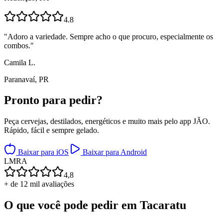
4.8
"
Adoro a variedade. Sempre acho o que procuro, especialmente os
combos.
"
Camila L.
Paranavaí, PR
Pronto para
pedir?
Peça cervejas, destilados, energéticos e muito mais pelo app JÃO.
Rápido, fácil e sempre gelado.
Baixar para iOS
Baixar para Android
L
M
R
A
4,8
+ de 12 mil avaliações
O que você pode pedir em
Tacaratu