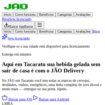
Início
Como funciona
Benefícios
Categorias
Avaliações
Blog
Seja licenciado
Baixar App
Baixar
Blog
Início
Como funciona
Benefícios
Categorias
Avaliações
Seja licenciado
Verifique se a sua cidade está disponível para licenciamento
Entrega em minutos
Aqui em
Tacaratu
sua bebida gelada
sem
sair de casa
é com o JÃO Delivery
No JÃO em Tacaratu você tem todas as marcas de cervejas,
destilados, vinhos, energéticos, uma linha completa de zero álcool e
muito mais — entregue na sua porta, rápido.
Baixar para iOS
Baixar para Android
L
M
R
A