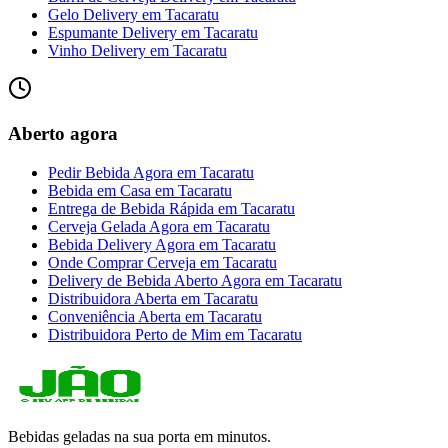
Gelo Delivery
em
Tacaratu
Espumante Delivery
em
Tacaratu
Vinho Delivery
em
Tacaratu
Aberto agora
Pedir Bebida Agora
em
Tacaratu
Bebida em Casa
em
Tacaratu
Entrega de Bebida Rápida
em
Tacaratu
Cerveja Gelada Agora
em
Tacaratu
Bebida Delivery Agora
em
Tacaratu
Onde Comprar Cerveja
em
Tacaratu
Delivery de Bebida Aberto Agora
em
Tacaratu
Distribuidora Aberta
em
Tacaratu
Conveniência Aberta
em
Tacaratu
Distribuidora Perto de Mim
em
Tacaratu
Bebidas geladas na sua porta em minutos.