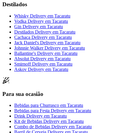
Destilados
Whisky Delivery
em
Tacaratu
Vodka Delivery
em
Tacaratu
Gin Delivery
em
Tacaratu
Destilados Delivery
em
Tacaratu
Cachaça Delivery
em
Tacaratu
Jack Daniel's Delivery
em
Tacaratu
Johnnie Walker Delivery
em
Tacaratu
Ballantine's Delivery
em
Tacaratu
Absolut Delivery
em
Tacaratu
Smirnoff Delivery
em
Tacaratu
Askov Delivery
em
Tacaratu
Para sua ocasião
Bebidas para Churrasco
em
Tacaratu
Bebidas para Festa Delivery
em
Tacaratu
Drink Delivery
em
Tacaratu
Kit de Bebidas Delivery
em
Tacaratu
Combo de Bebidas Delivery
em
Tacaratu
Barril de Cerveja Delivery
em
Tacaratu