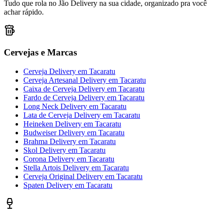
Tudo que rola no Jão Delivery na sua cidade, organizado pra você
achar rápido.
Cervejas e Marcas
Cerveja Delivery
em
Tacaratu
Cerveja Artesanal Delivery
em
Tacaratu
Caixa de Cerveja Delivery
em
Tacaratu
Fardo de Cerveja Delivery
em
Tacaratu
Long Neck Delivery
em
Tacaratu
Lata de Cerveja Delivery
em
Tacaratu
Heineken Delivery
em
Tacaratu
Budweiser Delivery
em
Tacaratu
Brahma Delivery
em
Tacaratu
Skol Delivery
em
Tacaratu
Corona Delivery
em
Tacaratu
Stella Artois Delivery
em
Tacaratu
Cerveja Original Delivery
em
Tacaratu
Spaten Delivery
em
Tacaratu