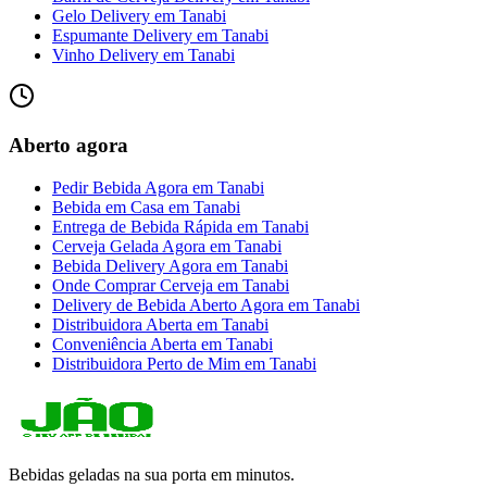
Gelo Delivery
em
Tanabi
Espumante Delivery
em
Tanabi
Vinho Delivery
em
Tanabi
Aberto agora
Pedir Bebida Agora
em
Tanabi
Bebida em Casa
em
Tanabi
Entrega de Bebida Rápida
em
Tanabi
Cerveja Gelada Agora
em
Tanabi
Bebida Delivery Agora
em
Tanabi
Onde Comprar Cerveja
em
Tanabi
Delivery de Bebida Aberto Agora
em
Tanabi
Distribuidora Aberta
em
Tanabi
Conveniência Aberta
em
Tanabi
Distribuidora Perto de Mim
em
Tanabi
Bebidas geladas na sua porta em minutos.