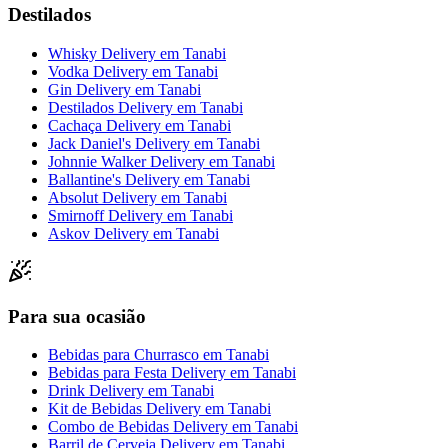
Destilados
Whisky Delivery
em
Tanabi
Vodka Delivery
em
Tanabi
Gin Delivery
em
Tanabi
Destilados Delivery
em
Tanabi
Cachaça Delivery
em
Tanabi
Jack Daniel's Delivery
em
Tanabi
Johnnie Walker Delivery
em
Tanabi
Ballantine's Delivery
em
Tanabi
Absolut Delivery
em
Tanabi
Smirnoff Delivery
em
Tanabi
Askov Delivery
em
Tanabi
Para sua ocasião
Bebidas para Churrasco
em
Tanabi
Bebidas para Festa Delivery
em
Tanabi
Drink Delivery
em
Tanabi
Kit de Bebidas Delivery
em
Tanabi
Combo de Bebidas Delivery
em
Tanabi
Barril de Cerveja Delivery
em
Tanabi