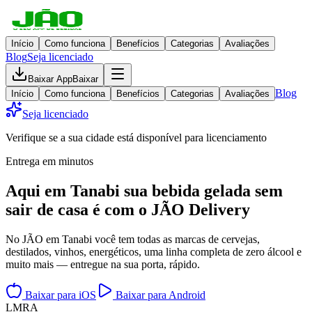
Início
Como funciona
Benefícios
Categorias
Avaliações
Blog
Seja licenciado
Baixar App
Baixar
Blog
Início
Como funciona
Benefícios
Categorias
Avaliações
Seja licenciado
Verifique se a sua cidade está disponível para licenciamento
Entrega em minutos
Aqui em
Tanabi
sua bebida gelada
sem
sair de casa
é com o JÃO Delivery
No JÃO em Tanabi você tem todas as marcas de cervejas,
destilados, vinhos, energéticos, uma linha completa de zero álcool e
muito mais — entregue na sua porta, rápido.
Baixar para iOS
Baixar para Android
L
M
R
A