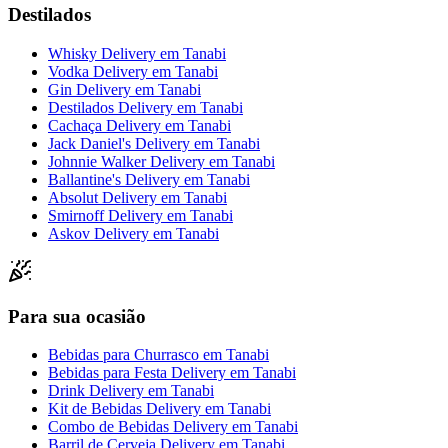
Destilados
Whisky Delivery
em
Tanabi
Vodka Delivery
em
Tanabi
Gin Delivery
em
Tanabi
Destilados Delivery
em
Tanabi
Cachaça Delivery
em
Tanabi
Jack Daniel's Delivery
em
Tanabi
Johnnie Walker Delivery
em
Tanabi
Ballantine's Delivery
em
Tanabi
Absolut Delivery
em
Tanabi
Smirnoff Delivery
em
Tanabi
Askov Delivery
em
Tanabi
Para sua ocasião
Bebidas para Churrasco
em
Tanabi
Bebidas para Festa Delivery
em
Tanabi
Drink Delivery
em
Tanabi
Kit de Bebidas Delivery
em
Tanabi
Combo de Bebidas Delivery
em
Tanabi
Barril de Cerveja Delivery
em
Tanabi