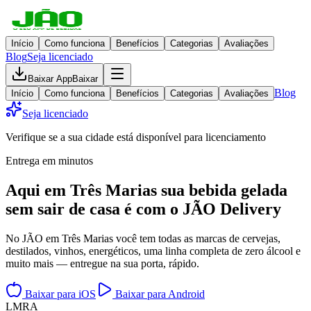
Início
Como funciona
Benefícios
Categorias
Avaliações
Blog
Seja licenciado
Baixar App
Baixar
Blog
Início
Como funciona
Benefícios
Categorias
Avaliações
Seja licenciado
Verifique se a sua cidade está disponível para licenciamento
Entrega em minutos
Aqui em
Três Marias
sua bebida gelada
sem sair de casa
é com o JÃO Delivery
No JÃO em Três Marias você tem todas as marcas de cervejas,
destilados, vinhos, energéticos, uma linha completa de zero álcool e
muito mais — entregue na sua porta, rápido.
Baixar para iOS
Baixar para Android
L
M
R
A