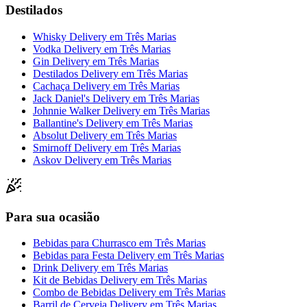
Destilados
Whisky Delivery
em
Três Marias
Vodka Delivery
em
Três Marias
Gin Delivery
em
Três Marias
Destilados Delivery
em
Três Marias
Cachaça Delivery
em
Três Marias
Jack Daniel's Delivery
em
Três Marias
Johnnie Walker Delivery
em
Três Marias
Ballantine's Delivery
em
Três Marias
Absolut Delivery
em
Três Marias
Smirnoff Delivery
em
Três Marias
Askov Delivery
em
Três Marias
Para sua ocasião
Bebidas para Churrasco
em
Três Marias
Bebidas para Festa Delivery
em
Três Marias
Drink Delivery
em
Três Marias
Kit de Bebidas Delivery
em
Três Marias
Combo de Bebidas Delivery
em
Três Marias
Barril de Cerveja Delivery
em
Três Marias