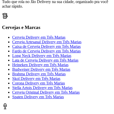
Tudo que rola no Jão Delivery na sua cidade, organizado pra você
achar rápido.
Cervejas e Marcas
Cerveja Delivery
em
Três Marias
Cerveja Artesanal Delivery
em
Três Marias
Caixa de Cerveja Delivery
em
Três Marias
Fardo de Cerveja Delivery
em
Três Marias
Long Neck Delivery
em
Três Marias
Lata de Cerveja Delivery
em
Três Marias
Heineken Delivery
em
Três Marias
Budweiser Delivery
em
Três Marias
Brahma Delivery
em
Três Marias
Skol Delivery
em
Três Marias
Corona Delivery
em
Três Marias
Stella Artois Delivery
em
Três Marias
Cerveja Original Delivery
em
Três Marias
Spaten Delivery
em
Três Marias