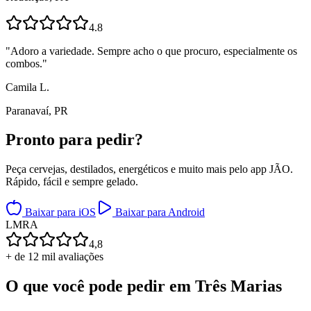
4.8
"
Adoro a variedade. Sempre acho o que procuro, especialmente os
combos.
"
Camila L.
Paranavaí, PR
Pronto para
pedir?
Peça cervejas, destilados, energéticos e muito mais pelo app JÃO.
Rápido, fácil e sempre gelado.
Baixar para iOS
Baixar para Android
L
M
R
A
4,8
+ de 12 mil avaliações
O que você pode pedir em
Três Marias