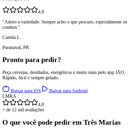
4.8
"
Adoro a variedade. Sempre acho o que procuro, especialmente os
combos.
"
Camila L.
Paranavaí, PR
Pronto para
pedir?
Peça cervejas, destilados, energéticos e muito mais pelo app JÃO.
Rápido, fácil e sempre gelado.
Baixar para iOS
Baixar para Android
L
M
R
A
4,8
+ de 12 mil avaliações
O que você pode pedir em
Três Marias