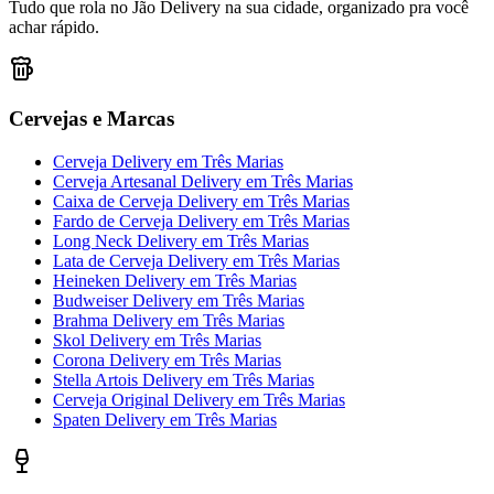
Tudo que rola no Jão Delivery na sua cidade, organizado pra você
achar rápido.
Cervejas e Marcas
Cerveja Delivery
em
Três Marias
Cerveja Artesanal Delivery
em
Três Marias
Caixa de Cerveja Delivery
em
Três Marias
Fardo de Cerveja Delivery
em
Três Marias
Long Neck Delivery
em
Três Marias
Lata de Cerveja Delivery
em
Três Marias
Heineken Delivery
em
Três Marias
Budweiser Delivery
em
Três Marias
Brahma Delivery
em
Três Marias
Skol Delivery
em
Três Marias
Corona Delivery
em
Três Marias
Stella Artois Delivery
em
Três Marias
Cerveja Original Delivery
em
Três Marias
Spaten Delivery
em
Três Marias