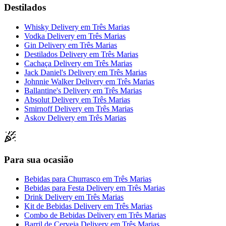
Destilados
Whisky Delivery
em
Três Marias
Vodka Delivery
em
Três Marias
Gin Delivery
em
Três Marias
Destilados Delivery
em
Três Marias
Cachaça Delivery
em
Três Marias
Jack Daniel's Delivery
em
Três Marias
Johnnie Walker Delivery
em
Três Marias
Ballantine's Delivery
em
Três Marias
Absolut Delivery
em
Três Marias
Smirnoff Delivery
em
Três Marias
Askov Delivery
em
Três Marias
Para sua ocasião
Bebidas para Churrasco
em
Três Marias
Bebidas para Festa Delivery
em
Três Marias
Drink Delivery
em
Três Marias
Kit de Bebidas Delivery
em
Três Marias
Combo de Bebidas Delivery
em
Três Marias
Barril de Cerveja Delivery
em
Três Marias