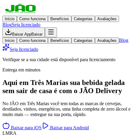
Início
Como funciona
Benefícios
Categorias
Avaliações
Blog
Seja licenciado
Baixar App
Baixar
Blog
Início
Como funciona
Benefícios
Categorias
Avaliações
Seja licenciado
Verifique se a sua cidade está disponível para licenciamento
Entrega em minutos
Aqui em
Três Marias
sua bebida gelada
sem sair de casa
é com o JÃO Delivery
No JÃO em Três Marias você tem todas as marcas de cervejas,
destilados, vinhos, energéticos, uma linha completa de zero álcool e
muito mais — entregue na sua porta, rápido.
Baixar para iOS
Baixar para Android
L
M
R
A