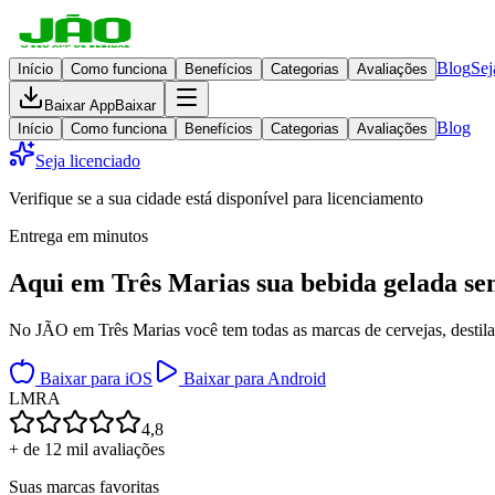
Blog
Sej
Início
Como funciona
Benefícios
Categorias
Avaliações
Baixar App
Baixar
Blog
Início
Como funciona
Benefícios
Categorias
Avaliações
Seja licenciado
Verifique se a sua cidade está disponível para licenciamento
Entrega em minutos
Aqui em
Três Marias
sua bebida gelada
se
No JÃO em Três Marias você tem todas as marcas de cervejas, destilad
Baixar para iOS
Baixar para Android
L
M
R
A
4,8
+ de 12 mil avaliações
Suas marcas favoritas