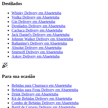
Destilados
Whisky Delivery
em
Abaetetuba
Vodka Delivery
em
Abaetetuba
Gin Delivery
em
Abaetetuba
Destilados Delivery
em
Abaetetuba
Cachaça Delivery
em
Abaetetuba
Jack Daniel's Delivery
em
Abaetetuba
Johnnie Walker Delivery
em
Abaetetuba
Ballantine's Delivery
em
Abaetetuba
Absolut Delivery
em
Abaetetuba
Smirnoff Delivery
em
Abaetetuba
Askov Delivery
em
Abaetetuba
Para sua ocasião
Bebidas para Churrasco
em
Abaetetuba
Bebidas para Festa Delivery
em
Abaetetuba
Drink Delivery
em
Abaetetuba
Kit de Bebidas Delivery
em
Abaetetuba
Combo de Bebidas Delivery
em
Abaetetuba
Barril de Cerveja Delivery
em
Abaetetuba