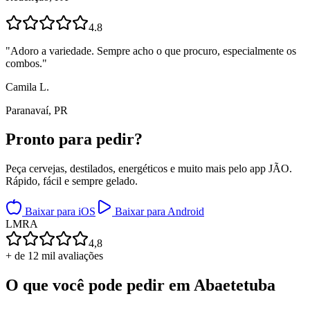
4.8
"
Adoro a variedade. Sempre acho o que procuro, especialmente os
combos.
"
Camila L.
Paranavaí, PR
Pronto para
pedir?
Peça cervejas, destilados, energéticos e muito mais pelo app JÃO.
Rápido, fácil e sempre gelado.
Baixar para iOS
Baixar para Android
L
M
R
A
4,8
+ de 12 mil avaliações
O que você pode pedir em
Abaetetuba