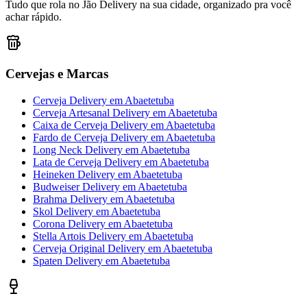
Tudo que rola no Jão Delivery na sua cidade, organizado pra você
achar rápido.
Cervejas e Marcas
Cerveja Delivery
em
Abaetetuba
Cerveja Artesanal Delivery
em
Abaetetuba
Caixa de Cerveja Delivery
em
Abaetetuba
Fardo de Cerveja Delivery
em
Abaetetuba
Long Neck Delivery
em
Abaetetuba
Lata de Cerveja Delivery
em
Abaetetuba
Heineken Delivery
em
Abaetetuba
Budweiser Delivery
em
Abaetetuba
Brahma Delivery
em
Abaetetuba
Skol Delivery
em
Abaetetuba
Corona Delivery
em
Abaetetuba
Stella Artois Delivery
em
Abaetetuba
Cerveja Original Delivery
em
Abaetetuba
Spaten Delivery
em
Abaetetuba