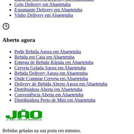
Gelo Delivery
em
Abaetetuba
Espumante Delivery
em
Abaetetuba
Vinho Delivery
em
Abaetetuba
Aberto agora
Pedir Bebida Agora
em
Abaetetuba
Bebida em Casa
em
Abaetetuba
Entrega de Bebida Rápida
em
Abaetetuba
Cerveja Gelada Agora
em
Abaetetuba
Bebida Delivery Agora
em
Abaetetuba
Onde Comprar Cerveja
em
Abaetetuba
Delivery de Bebida Aberto Agora
em
Abaetetuba
Distribuidora Aberta
em
Abaetetuba
Conveniência Aberta
em
Abaetetuba
Distribuidora Perto de Mim
em
Abaetetuba
Bebidas geladas na sua porta em minutos.