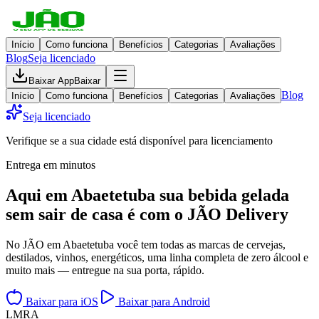
Início
Como funciona
Benefícios
Categorias
Avaliações
Blog
Seja licenciado
Baixar App
Baixar
Blog
Início
Como funciona
Benefícios
Categorias
Avaliações
Seja licenciado
Verifique se a sua cidade está disponível para licenciamento
Entrega em minutos
Aqui em
Abaetetuba
sua bebida gelada
sem sair de casa
é com o JÃO Delivery
No JÃO em Abaetetuba você tem todas as marcas de cervejas,
destilados, vinhos, energéticos, uma linha completa de zero álcool e
muito mais — entregue na sua porta, rápido.
Baixar para iOS
Baixar para Android
L
M
R
A