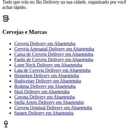
Tudo que rola no Jão Delivery na sua cidade, organizado pra você
achar rápido.
Cervejas e Marcas
Cerveja Delivery
em
Abaetetuba
Cerveja Artesanal Delivery
em
Abaetetuba
Caixa de Cerveja Delivery
em
Abaetetuba
Fardo de Cerveja Delivery
em
Abaetetuba
Long Neck Delivery
em
Abaetetuba
Lata de Cerveja Delivery
em
Abaetetuba
Heineken Delivery
em
Abaetetuba
Budweiser Delivery
em
Abaetetuba
Brahma Delivery
em
Abaetetuba
Skol Delivery
em
Abaetetuba
Corona Delivery
em
Abaetetuba
Stella Artois Delivery
em
Abaetetuba
Cerveja Original Delivery
em
Abaetetuba
Spaten Delivery
em
Abaetetuba