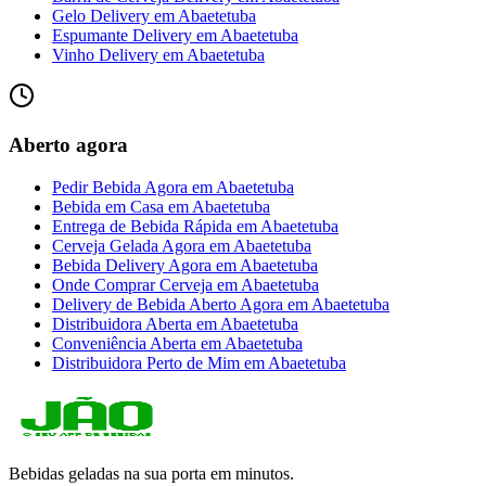
Gelo Delivery
em
Abaetetuba
Espumante Delivery
em
Abaetetuba
Vinho Delivery
em
Abaetetuba
Aberto agora
Pedir Bebida Agora
em
Abaetetuba
Bebida em Casa
em
Abaetetuba
Entrega de Bebida Rápida
em
Abaetetuba
Cerveja Gelada Agora
em
Abaetetuba
Bebida Delivery Agora
em
Abaetetuba
Onde Comprar Cerveja
em
Abaetetuba
Delivery de Bebida Aberto Agora
em
Abaetetuba
Distribuidora Aberta
em
Abaetetuba
Conveniência Aberta
em
Abaetetuba
Distribuidora Perto de Mim
em
Abaetetuba
Bebidas geladas na sua porta em minutos.