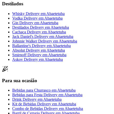
Destilados
Whisky Delivery
em
Abaetetuba
Vodka Delivery
em
Abaetetuba
Gin Delivery
em
Abaetetuba
Destilados Delivery
em
Abaetetuba
Cachaça Delivery
em
Abaetetuba
Jack Daniel's Delivery
em
Abaetetuba
Johnnie Walker Delivery
em
Abaetetuba
Ballantine's Delivery
em
Abaetetuba
Absolut Delivery
em
Abaetetuba
Smirnoff Delivery
em
Abaetetuba
Askov Delivery
em
Abaetetuba
Para sua ocasião
Bebidas para Churrasco
em
Abaetetuba
Bebidas para Festa Delivery
em
Abaetetuba
Drink Delivery
em
Abaetetuba
Kit de Bebidas Delivery
em
Abaetetuba
Combo de Bebidas Delivery
em
Abaetetuba
Barril de Cerveja Delivery
em
Abaetetuba