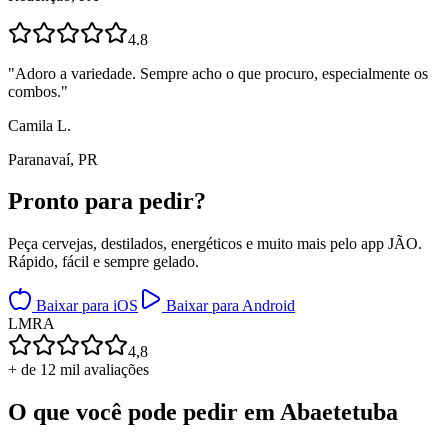
4.8
"
Adoro a variedade. Sempre acho o que procuro, especialmente os
combos.
"
Camila L.
Paranavaí, PR
Pronto para
pedir?
Peça cervejas, destilados, energéticos e muito mais pelo app JÃO.
Rápido, fácil e sempre gelado.
Baixar para iOS
Baixar para Android
L
M
R
A
4,8
+ de 12 mil avaliações
O que você pode pedir em
Abaetetuba