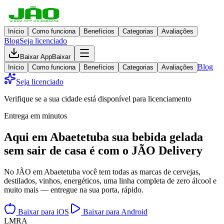
Início
Como funciona
Benefícios
Categorias
Avaliações
Blog
Seja licenciado
Baixar App
Baixar
Blog
Início
Como funciona
Benefícios
Categorias
Avaliações
Seja licenciado
Verifique se a sua cidade está disponível para licenciamento
Entrega em minutos
Aqui em
Abaetetuba
sua bebida gelada
sem sair de casa
é com o JÃO Delivery
No JÃO em Abaetetuba você tem todas as marcas de cervejas,
destilados, vinhos, energéticos, uma linha completa de zero álcool e
muito mais — entregue na sua porta, rápido.
Baixar para iOS
Baixar para Android
L
M
R
A